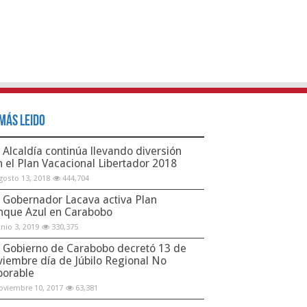
Más Leido
Alcaldía continúa llevando diversión
n el Plan Vacacional Libertador 2018
gosto 13, 2018
444,704
Gobernador Lacava activa Plan
nque Azul en Carabobo
unio 3, 2019
330,375
Gobierno de Carabobo decretó 13 de
viembre día de Júbilo Regional No
borable
oviembre 10, 2017
63,381