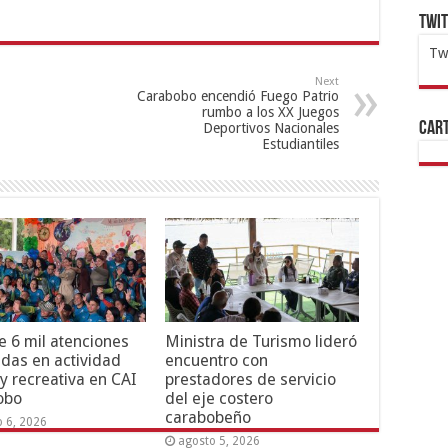
Twi
Tw
1x
ht
Next
Carabobo encendió Fuego Patrio
rumbo a los XX Juegos
Cart
Deportivos Nacionales
Estudiantiles
 6 mil atenciones
Ministra de Turismo lideró
adas en actividad
encuentro con
 y recreativa en CAI
prestadores de servicio
obo
del eje costero
carabobeño
o 6, 2026
agosto 5, 2026