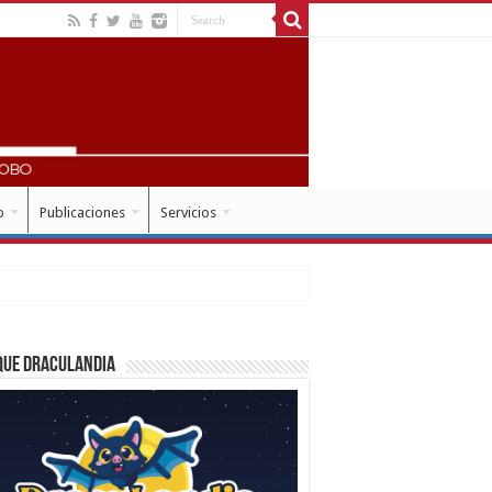
o
Publicaciones
Servicios
que Draculandia