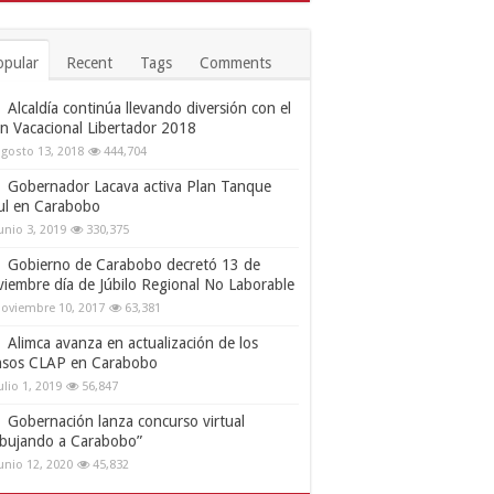
opular
Recent
Tags
Comments
Alcaldía continúa llevando diversión con el
an Vacacional Libertador 2018
gosto 13, 2018
444,704
Gobernador Lacava activa Plan Tanque
ul en Carabobo
unio 3, 2019
330,375
Gobierno de Carabobo decretó 13 de
viembre día de Júbilo Regional No Laborable
oviembre 10, 2017
63,381
Alimca avanza en actualización de los
nsos CLAP en Carabobo
ulio 1, 2019
56,847
Gobernación lanza concurso virtual
ibujando a Carabobo”
unio 12, 2020
45,832