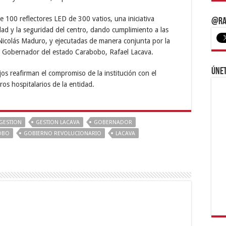
 100 reflectores LED de 300 vatios, una iniciativa
@Ra
idad y la seguridad del centro, dando cumplimiento a las
Nicolás Maduro, y ejecutadas de manera conjunta por la
l Gobernador del estado Carabobo, Rafael Lacava.
Únet
jos reafirman el compromiso de la institución con el
os hospitalarios de la entidad.
GESTION
GESTION LACAVA
GOBERNADOR
OBO
GOBIERNO REVOLUCIONARIO
LACAVA