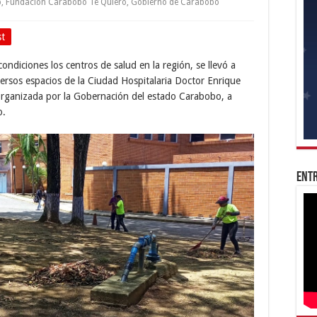
o
,
Fundación Carabobo Te Quiero
,
Gobierno de Carabobo
st
ndiciones los centros de salud en la región, se llevó a
rsos espacios de la Ciudad Hospitalaria Doctor Enrique
organizada por la Gobernación del estado Carabobo, a
o.
Entr