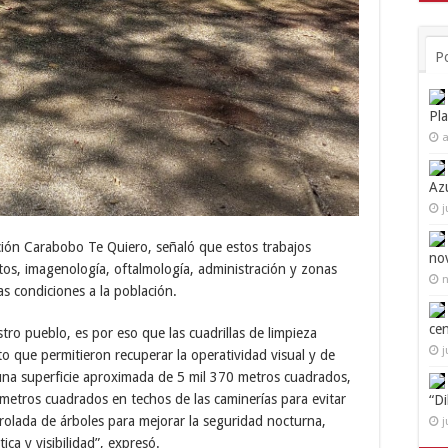
P
Pl
a
Az
j
ción Carabobo Te Quiero, señaló que estos trabajos
no
s, imagenología, oftalmología, administración y zonas
n
s condiciones a la población.
ce
ro pueblo, es por eso que las cuadrillas de limpieza
j
o que permitieron recuperar la operatividad visual y de
 una superficie aproximada de 5 mil 370 metros cuadrados,
metros cuadrados en techos de las caminerías para evitar
“D
trolada de árboles para mejorar la seguridad nocturna,
j
ica y visibilidad”, expresó.