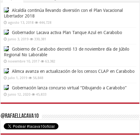
Alcaldía continúa llevando diversión con el Plan Vacacional
Libertador 2018
agosto 13, 2018
444,728
Gobernador Lacava activa Plan Tanque Azul en Carabobo
junio 3, 2019
330,381
Gobierno de Carabobo decretó 13 de noviembre día de Júbilo
Regional No Laborable
noviembre 10, 2017
63,382
Alimca avanza en actualización de los censos CLAP en Carabobo
julio 1, 2019
56,848
Gobernación lanza concurso virtual “Dibujando a Carabobo”
junio 12, 2020
45,833
@RafaelLacava10