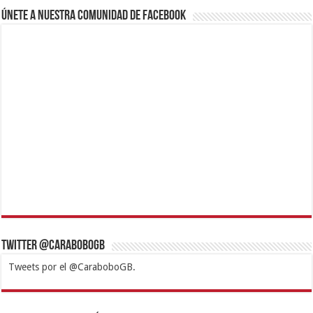
Únete a nuestra comunidad de Facebook
Twitter @CaraboboGB
Tweets por el @CaraboboGB.
1xbet
https://mvbcasino.com/
Betturkey
Betist
Kralbet
Supertotobet
Tipobet
Matadorbet
Mariobet