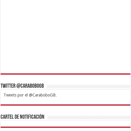
Twitter @CaraboboGB
Tweets por el @CaraboboGB.
1xbet
https://mvbcasino.com/
Betturkey
Betist
Kralbet
Supertotobet
Tipobet
Matadorbet
Mariobet
Cartel de Notificación