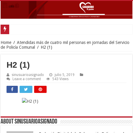
Gobernador Lacava y Alcaldesa Castillo reinauguraron CDI y SRI Canaima al
Home
/
Atendidas más de cuatro mil personas en jornadas del Servicio
de Policía Comunal
/
H2 (1)
H2 (1)
sinusuarioasignado
julio 5, 2019
Leave a comment
543 Views
About sinusuarioasignado