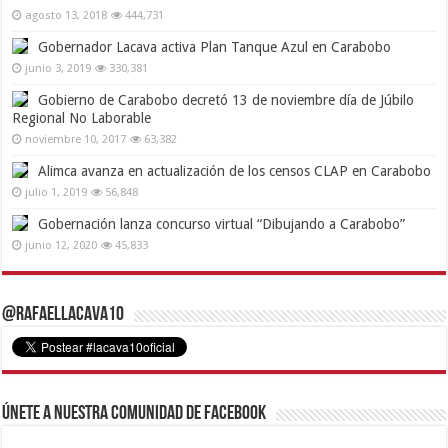
agosto 13, 2018
444,731
Gobernador Lacava activa Plan Tanque Azul en Carabobo
junio 3, 2019
330,381
Gobierno de Carabobo decretó 13 de noviembre día de Júbilo
Regional No Laborable
noviembre 10, 2017
63,382
Alimca avanza en actualización de los censos CLAP en Carabobo
julio 1, 2019
56,848
Gobernación lanza concurso virtual “Dibujando a Carabobo”
junio 12, 2020
45,833
@RafaelLacava10
Únete a nuestra comunidad de Facebook