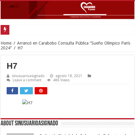
Home
/
Arrancó en Carabobo Consulta Pública “Sueño Olímpico París
2024”
/
H7
H7
sinusuarioasignado
agosto 18, 2021
Leave a comment
486 Views
About sinusuarioasignado