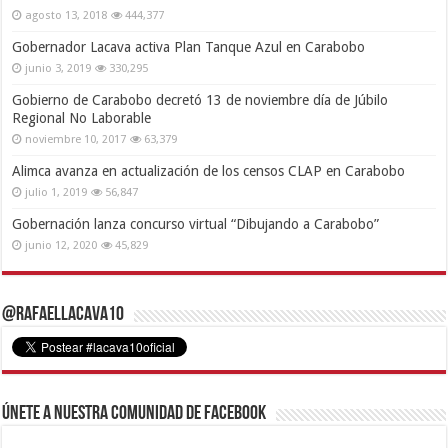
agosto 13, 2018
444,377
Gobernador Lacava activa Plan Tanque Azul en Carabobo
junio 3, 2019
330,295
Gobierno de Carabobo decretó 13 de noviembre día de Júbilo
Regional No Laborable
noviembre 10, 2017
63,379
Alimca avanza en actualización de los censos CLAP en Carabobo
julio 1, 2019
56,847
Gobernación lanza concurso virtual “Dibujando a Carabobo”
junio 12, 2020
45,829
@RafaelLacava10
Únete a nuestra comunidad de Facebook