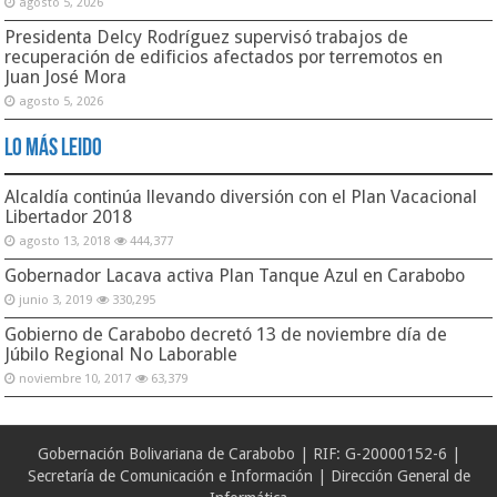
agosto 5, 2026
Presidenta Delcy Rodríguez supervisó trabajos de
recuperación de edificios afectados por terremotos en
Juan José Mora
agosto 5, 2026
Lo Más Leido
Alcaldía continúa llevando diversión con el Plan Vacacional
Libertador 2018
agosto 13, 2018
444,377
Gobernador Lacava activa Plan Tanque Azul en Carabobo
junio 3, 2019
330,295
Gobierno de Carabobo decretó 13 de noviembre día de
Júbilo Regional No Laborable
noviembre 10, 2017
63,379
Gobernación Bolivariana de Carabobo | RIF: G-20000152-6 |
Secretaría de Comunicación e Información | Dirección General de