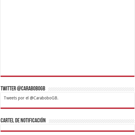
Twitter @CaraboboGB
Tweets por el @CaraboboGB.
1xbet
https://mvbcasino.com/
Betturkey
Betist
Kralbet
Supertotobet
Tipobet
Matadorbet
Mariobet
Cartel de Notificación