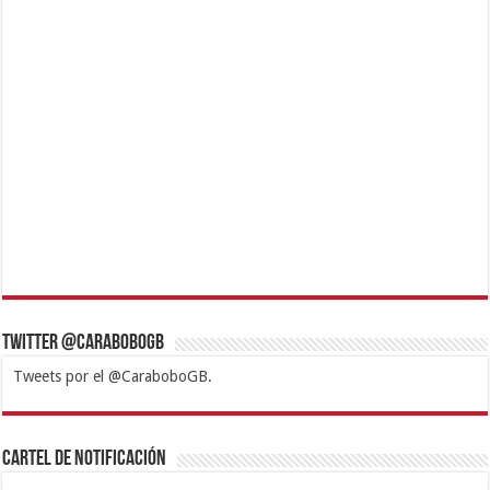
Twitter @CaraboboGB
Tweets por el @CaraboboGB.
1xbet
https://mvbcasino.com/
Betturkey
Betist
Kralbet
Supertotobet
Tipobet
Matadorbet
Mariobet
Cartel de Notificación