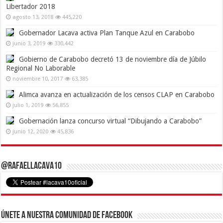
Libertador 2018
agosto 13, 2018
445,220
Gobernador Lacava activa Plan Tanque Azul en Carabobo
junio 3, 2019
330,442
Gobierno de Carabobo decretó 13 de noviembre día de Júbilo
Regional No Laborable
noviembre 10, 2017
63,385
Alimca avanza en actualización de los censos CLAP en Carabobo
julio 1, 2019
56,855
Gobernación lanza concurso virtual “Dibujando a Carabobo”
junio 12, 2020
45,836
@RafaelLacava10
Únete a nuestra comunidad de Facebook