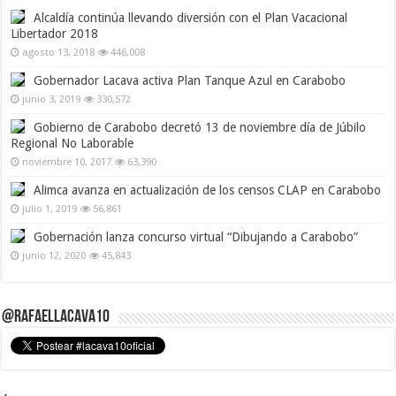
Alcaldía continúa llevando diversión con el Plan Vacacional
Libertador 2018
agosto 13, 2018
446,008
Gobernador Lacava activa Plan Tanque Azul en Carabobo
junio 3, 2019
330,572
Gobierno de Carabobo decretó 13 de noviembre día de Júbilo
Regional No Laborable
noviembre 10, 2017
63,390
Alimca avanza en actualización de los censos CLAP en Carabobo
julio 1, 2019
56,861
Gobernación lanza concurso virtual “Dibujando a Carabobo”
junio 12, 2020
45,843
@RafaelLacava10