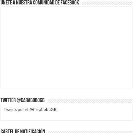
Únete a nuestra comunidad de Facebook
Twitter @CaraboboGB
Tweets por el @CaraboboGB.
1xbet
https://mvbcasino.com/
Betturkey
Betist
Kralbet
Supertotobet
Tipobet
Matadorbet
Mariobet
Cartel de Notificación