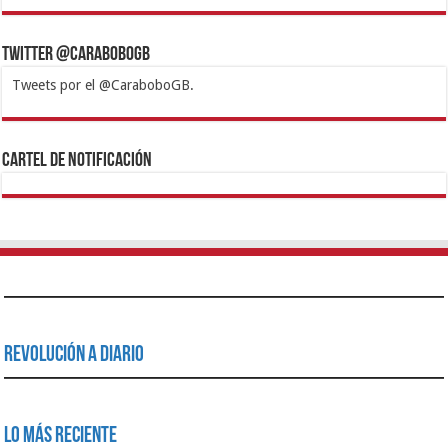
Twitter @CaraboboGB
Tweets por el @CaraboboGB.
1xbet
https://mvbcasino.com/
Betturkey
Betist
Kralbet
Supertotobet
Tipobet
Matadorbet
Mariobet
Cartel de Notificación
Revolución a Diario
Lo Más Reciente