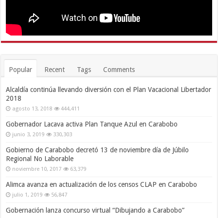
Popular
Recent
Tags
Comments
Alcaldía continúa llevando diversión con el Plan Vacacional Libertador
2018
agosto 13, 2018
444,411
Gobernador Lacava activa Plan Tanque Azul en Carabobo
junio 3, 2019
330,303
Gobierno de Carabobo decretó 13 de noviembre día de Júbilo
Regional No Laborable
noviembre 10, 2017
63,379
Alimca avanza en actualización de los censos CLAP en Carabobo
julio 1, 2019
56,847
Gobernación lanza concurso virtual “Dibujando a Carabobo”