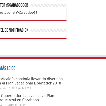
tter @CaraboboGB
eets por el @CaraboboGB.
bet
tps://mvbcasino.com/
Betturkey
Betist
Kralbet
Supertotobet
Tipobet
Matadorbet
Mariobet
Bahis
el de Notificación
Más Leido
Alcaldía continúa llevando diversión
n el Plan Vacacional Libertador 2018
gosto 13, 2018
445,033
Gobernador Lacava activa Plan
nque Azul en Carabobo
unio 3, 2019
330,418