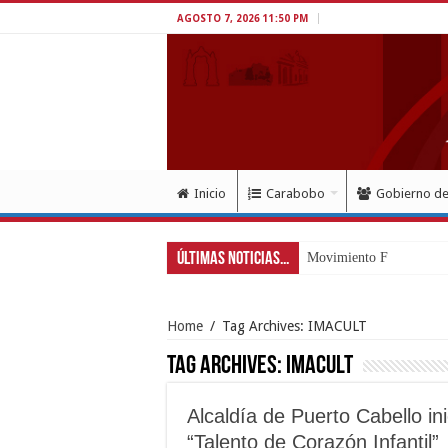
AGOSTO 7, 2026 11:50 PM
Inicio
Carabobo
Gobierno d
Últimas Noticias...
Movimiento Fortín 4F ri
Home
/
Tag Archives: IMACULT
Tag Archives:
IMACULT
Alcaldía de Puerto Cabello in
“Talento de Corazón Infantil”