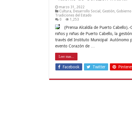
marzo 31, 2022
Cultura
,
Desarrollo Social
,
Gestión
,
Gobierno
Tradiciones del Estado
0
1,253
(Prensa Alcaldía de Puerto Cabello).-C
niños y niñas de Puerto Cabello, la gestión
través del Instituto Municipal Autónomo par
evento Corazón de …
Leer mas...
Facebook
Twitter
Pintere