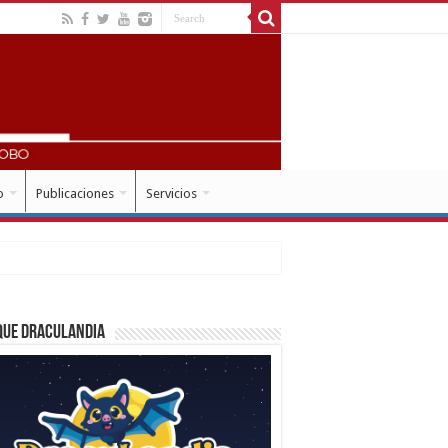
o
Publicaciones
Servicios
que Draculandia