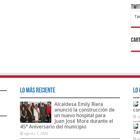
Twi
Tw
1x
ht
Cart
Lo Más Reciente
Lo 
Alcaldesa Emily Riera
anunció la construcción de
co
un nuevo hospital para
a
Juan José Mora durante el
45° Aniversario del municipio
Ta
agosto 7, 2026
j