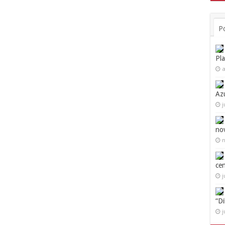
P
Pl
a
Az
j
no
n
ce
j
“D
j