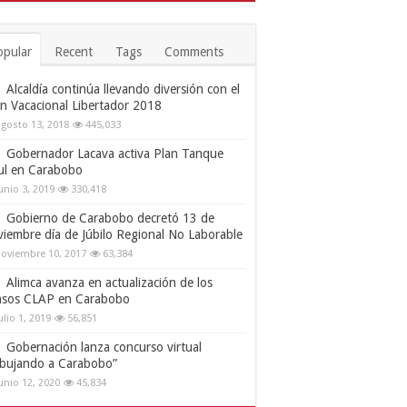
opular
Recent
Tags
Comments
Alcaldía continúa llevando diversión con el
an Vacacional Libertador 2018
gosto 13, 2018
445,033
Gobernador Lacava activa Plan Tanque
ul en Carabobo
unio 3, 2019
330,418
Gobierno de Carabobo decretó 13 de
viembre día de Júbilo Regional No Laborable
oviembre 10, 2017
63,384
Alimca avanza en actualización de los
nsos CLAP en Carabobo
ulio 1, 2019
56,851
Gobernación lanza concurso virtual
ibujando a Carabobo”
unio 12, 2020
45,834