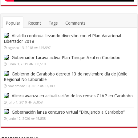
Popular
Recent
Tags
Comments
Alcaldía continúa llevando diversión con el Plan Vacacional
Libertador 2018
agosto 13, 2018
445,597
Gobernador Lacava activa Plan Tanque Azul en Carabobo
junio 3, 2019
330,519
Gobierno de Carabobo decretó 13 de noviembre día de Júbilo
Regional No Laborable
noviembre 10, 2017
63,389
Alimca avanza en actualización de los censos CLAP en Carabobo
julio 1, 2019
56,858
Gobernación lanza concurso virtual “Dibujando a Carabobo”
junio 12, 2020
45,838