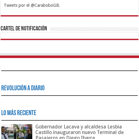
Tweets por el @CaraboboGB.
1xbet
https://mvbcasino.com/
Betturkey
Betist
Kralbet
Supertotobet
Tipobet
Matadorbet
Mariobet
Cartel de Notificación
Revolución a Diario
Lo Más Reciente
Gobernador Lacava y alcaldesa Lesbia
Castillo inauguraron nuevo Terminal de
Pasajeros en Diego Ibarra