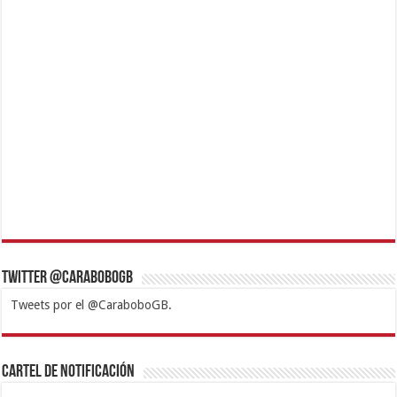
Twitter @CaraboboGB
Tweets por el @CaraboboGB.
1xbet
https://mvbcasino.com/
Betturkey
Betist
Kralbet
Supertotobet
Tipobet
Matadorbet
Mariobet
Cartel de Notificación