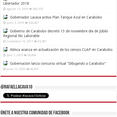
Libertador 2018
agosto 13, 2018
445,370
Gobernador Lacava activa Plan Tanque Azul en Carabobo
junio 3, 2019
330,467
Gobierno de Carabobo decretó 13 de noviembre día de Júbilo
Regional No Laborable
noviembre 10, 2017
63,387
Alimca avanza en actualización de los censos CLAP en Carabobo
julio 1, 2019
56,856
Gobernación lanza concurso virtual “Dibujando a Carabobo”
junio 12, 2020
45,837
@RafaelLacava10
Únete a nuestra comunidad de Facebook