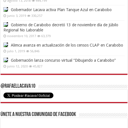
agosto 13, 2018
444,199
Gobernador Lacava activa Plan Tanque Azul en Carabobo
junio 3, 2019
330,257
Gobierno de Carabobo decretó 13 de noviembre día de Júbilo
Regional No Laborable
noviembre 10, 2017
63,379
Alimca avanza en actualización de los censos CLAP en Carabobo
julio 1, 2019
56,846
Gobernación lanza concurso virtual “Dibujando a Carabobo”
junio 12, 2020
45,827
@RafaelLacava10
Únete a nuestra comunidad de Facebook