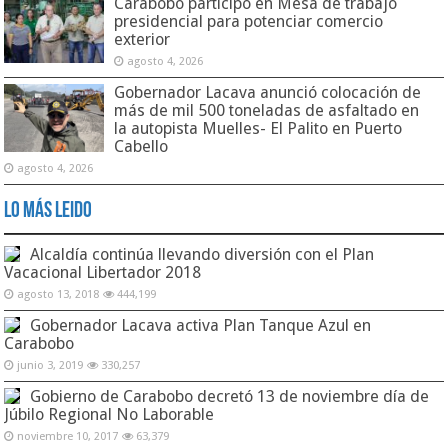
Carabobo participó en Mesa de trabajo
presidencial para potenciar comercio
exterior
agosto 4, 2026
Gobernador Lacava anunció colocación de
más de mil 500 toneladas de asfaltado en
la autopista Muelles- El Palito en Puerto
Cabello
agosto 4, 2026
Lo Más Leido
Alcaldía continúa llevando diversión con el Plan
Vacacional Libertador 2018
agosto 13, 2018
444,199
Gobernador Lacava activa Plan Tanque Azul en
Carabobo
junio 3, 2019
330,257
Gobierno de Carabobo decretó 13 de noviembre día de
Júbilo Regional No Laborable
noviembre 10, 2017
63,379