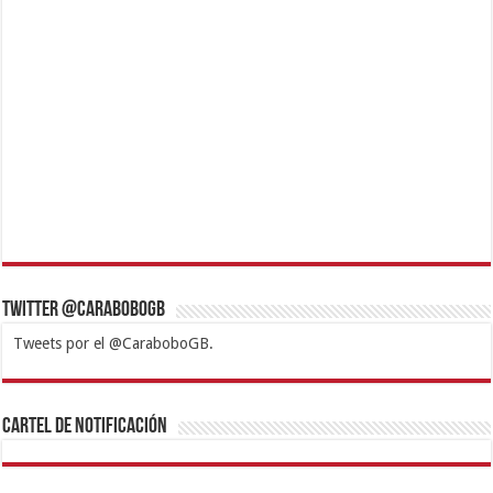
Twitter @CaraboboGB
Tweets por el @CaraboboGB.
1xbet
https://mvbcasino.com/
Betturkey
Betist
Kralbet
Supertotobet
Tipobet
Matadorbet
Mariobet
Cartel de Notificación