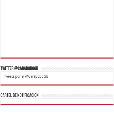
Twitter @CaraboboGB
Tweets por el @CaraboboGB.
1xbet
https://mvbcasino.com/
Betturkey
Betist
Kralbet
Supertotobet
Tipobet
Matadorbet
Mariobet
Cartel de Notificación