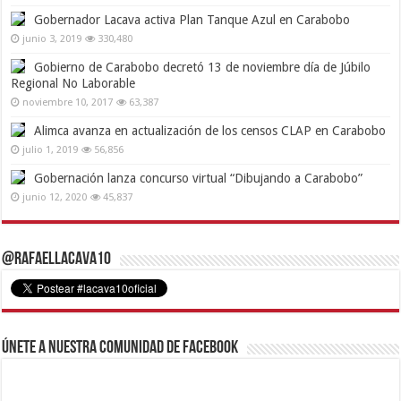
Gobernador Lacava activa Plan Tanque Azul en Carabobo
junio 3, 2019
330,480
Gobierno de Carabobo decretó 13 de noviembre día de Júbilo
Regional No Laborable
noviembre 10, 2017
63,387
Alimca avanza en actualización de los censos CLAP en Carabobo
julio 1, 2019
56,856
Gobernación lanza concurso virtual “Dibujando a Carabobo”
junio 12, 2020
45,837
@RafaelLacava10
Únete a nuestra comunidad de Facebook