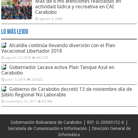
Más de 6 mil atenciones realizadas en
actividad lúdica y recreativa en CAI
Carabobo
agosto 6, 2026
Lo Más Leido
Alcaldía continúa llevando diversión con el Plan
Vacacional Libertador 2018
agosto 13, 2018
445,076
Gobernador Lacava activa Plan Tanque Azul en
Carabobo
junio 3, 2019
330,422
Gobierno de Carabobo decretó 13 de noviembre día de
Júbilo Regional No Laborable
noviembre 10, 2017
63,384
Gobernación Bolivariana de Carabobo | RIF: G-20000152-6 |
Secretaría de Comunicación e Información | Dirección General de
Informática