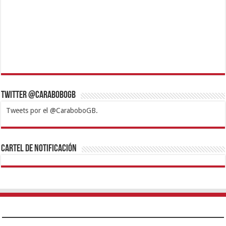
Twitter @CaraboboGB
Tweets por el @CaraboboGB.
1xbet
https://mvbcasino.com/
Betturkey
Betist
Kralbet
Supertotobet
Tipobet
Matadorbet
Mariobet
Cartel de Notificación