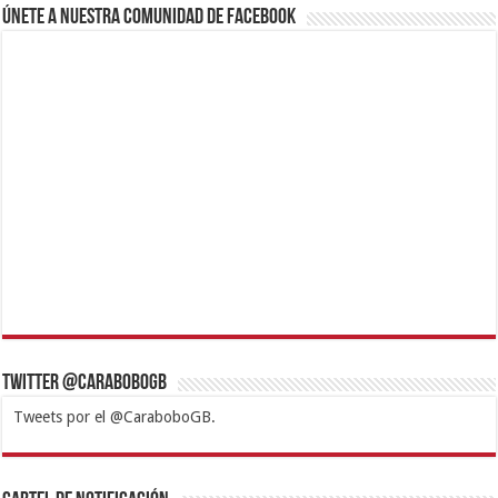
Únete a nuestra comunidad de Facebook
Twitter @CaraboboGB
Tweets por el @CaraboboGB.
1xbet
https://mvbcasino.com/
Betturkey
Betist
Kralbet
Supertotobet
Tipobet
Matadorbet
Mariobet