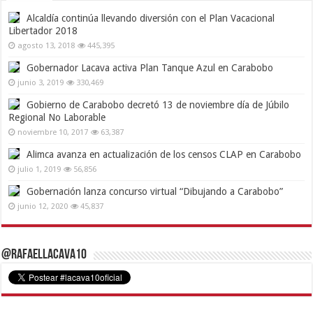
Alcaldía continúa llevando diversión con el Plan Vacacional
Libertador 2018
agosto 13, 2018
445,395
Gobernador Lacava activa Plan Tanque Azul en Carabobo
junio 3, 2019
330,469
Gobierno de Carabobo decretó 13 de noviembre día de Júbilo
Regional No Laborable
noviembre 10, 2017
63,387
Alimca avanza en actualización de los censos CLAP en Carabobo
julio 1, 2019
56,856
Gobernación lanza concurso virtual “Dibujando a Carabobo”
junio 12, 2020
45,837
@RafaelLacava10