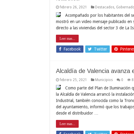
febrero 26, 2021
Destacados
,
Gobernad
Acompañado por los habitantes del se
mostró en un video mensaje publicado en sus
directo a las viviendas del sector 3 de La I
Leer mas...
Facebook
Twitter
Pintere
Alcaldía de Valencia avanza e
febrero 25, 2021
Municipios
0
8
Como parte del Plan de Iluminación q
la Alcaldía de Valencia arrancó la instalac
Industrial, también conocida como la Tronca
del ayuntamiento, informó que los trabajo
desde el distribuidor …
Leer mas...