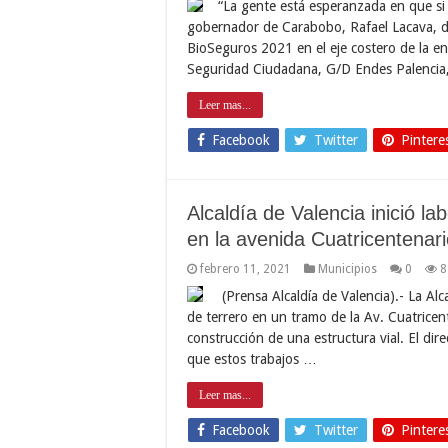
“La gente está esperanzada en que si
gobernador de Carabobo, Rafael Lacava, dur
BioSeguros 2021 en el eje costero de la e
Seguridad Ciudadana, G/D Endes Palencia
Leer mas...
Facebook
Twitter
Pintere
Alcaldía de Valencia inició la
en la avenida Cuatricentenari
febrero 11, 2021
Municipios
0
8
(Prensa Alcaldía de Valencia).- La Alca
de terrero en un tramo de la Av. Cuatricent
construcción de una estructura vial. El dir
que estos trabajos …
Leer mas...
Facebook
Twitter
Pintere