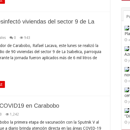
st
P
nfectó viviendas del sector 9 de La
Pl
ales
0
943
a
or de Carabobo, Rafael Lacava, este lunes se realizó la
dio de 90 viviendas del sector 9 de La Isabelica, parroquia
Az
rante la jornada fueron aplicados más de 6 mil litros de
j
no
n
st
ce
j
 COVID19 en Carabobo
0
1,242
“D
obo la primera etapa de vacunación con la Sputnik V al
j
que a diario brinda atención directa en las áreas COVID-19