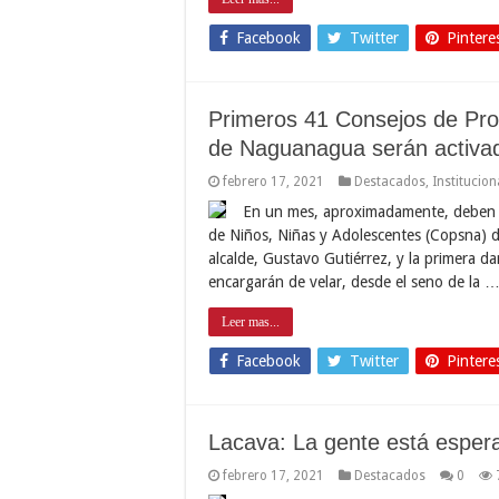
Facebook
Twitter
Pintere
Primeros 41 Consejos de Pro
de Naguanagua serán activa
febrero 17, 2021
Destacados
,
Institucion
En un mes, aproximadamente, deben es
de Niños, Niñas y Adolescentes (Copsna) 
alcalde, Gustavo Gutiérrez, y la primera d
encargarán de velar, desde el seno de la 
Leer mas...
Facebook
Twitter
Pintere
Lacava: La gente está esper
febrero 17, 2021
Destacados
0