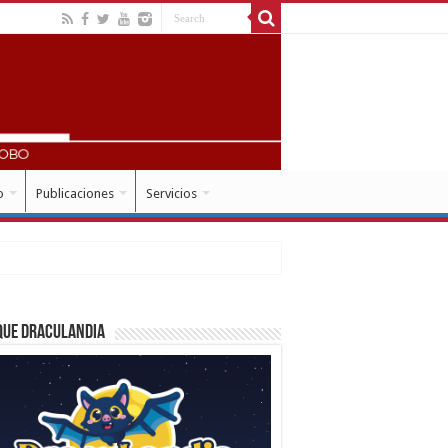
o
Publicaciones
Servicios
que Draculandia