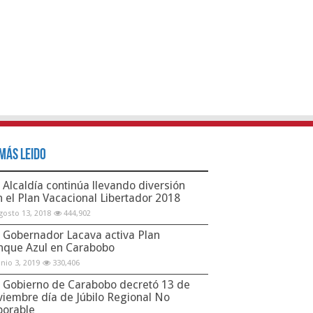
Más Leido
Alcaldía continúa llevando diversión
n el Plan Vacacional Libertador 2018
gosto 13, 2018
444,902
Gobernador Lacava activa Plan
nque Azul en Carabobo
unio 3, 2019
330,406
Gobierno de Carabobo decretó 13 de
viembre día de Júbilo Regional No
borable