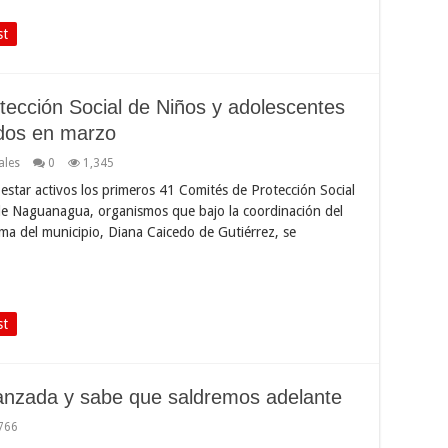
st
tección Social de Niños y adolescentes
dos en marzo
ales
0
1,345
tar activos los primeros 41 Comités de Protección Social
de Naguanagua, organismos que bajo la coordinación del
ama del municipio, Diana Caicedo de Gutiérrez, se
…
st
anzada y sabe que saldremos adelante
766