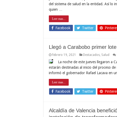
del sistema de salud en la entidad. Así lo 
quien …
Leer mas...
Facebook
Twitter
Pintere
Llegó a Carabobo primer lot
febrero 19, 2021
Destacados
,
Salud
La noche de este jueves llegaron a Ca
estarán destinadas al inicio del proceso de
informó el gobernador Rafael Lacava en un
Leer mas...
Facebook
Twitter
Pintere
Alcaldía de Valencia benefici