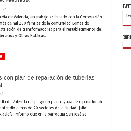
s eléctricos
Twi
,028
Tw
aldía de Valencia, en trabajo articulado con la Corporación
a más de mil 200 familias de la comunidad Lomas de
1x
ht
stalación de transformadores para el restablecimiento del
e Servicios y Obras Públicas, …
Cart
st
 con plan de reparación de tuberías
l
41
caldía de Valencia desplegó un plan cayapa de reparación de
 atendió a más de 20 sectores de la ciudad. Julio
lcaldía, informó que en la parroquia San José se