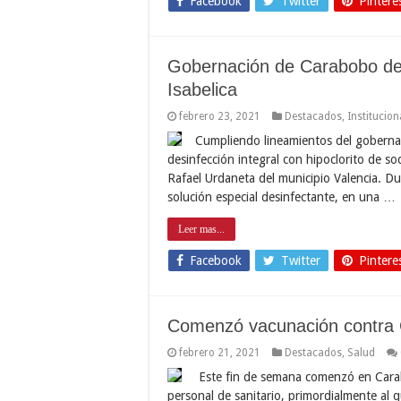
Facebook
Twitter
Pintere
Gobernación de Carabobo desi
Isabelica
febrero 23, 2021
Destacados
,
Institucion
Cumpliendo lineamientos del gobernad
desinfección integral con hipoclorito de so
Rafael Urdaneta del municipio Valencia. Du
solución especial desinfectante, en una …
Leer mas...
Facebook
Twitter
Pintere
Comenzó vacunación contra
febrero 21, 2021
Destacados
,
Salud
Este fin de semana comenzó en Carab
personal de sanitario, primordialmente al 