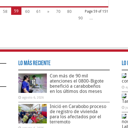
59
58
60
61
»
70
80
Page 59 of 151
90
...
Lo Más Reciente
Lo 
Con más de 90 mil
atenciones el 0800-Bigote
co
benefició a carabobeños
a
en los últimos dos meses
agosto 6, 2026
Ta
Inició en Carabobo proceso
j
de registro de vivienda
para los afectados por el
no
terremoto
La