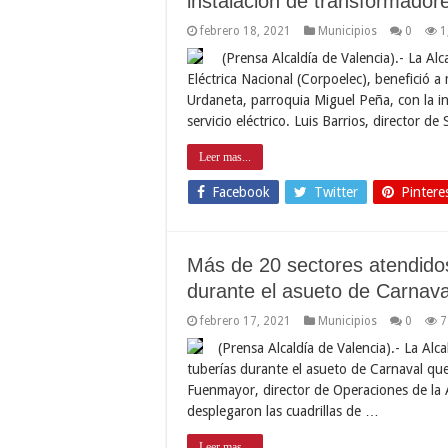
instalación de transformadore
febrero 18, 2021
Municipios
0
1
(Prensa Alcaldía de Valencia).- La Alc
Eléctrica Nacional (Corpoelec), benefició 
Urdaneta, parroquia Miguel Peña, con la in
servicio eléctrico. Luis Barrios, director d
Leer mas...
Facebook
Twitter
Pintere
Más de 20 sectores atendidos
durante el asueto de Carnava
febrero 17, 2021
Municipios
0
7
(Prensa Alcaldía de Valencia).- La Al
tuberías durante el asueto de Carnaval que
Fuenmayor, director de Operaciones de la A
desplegaron las cuadrillas de …
Leer mas...