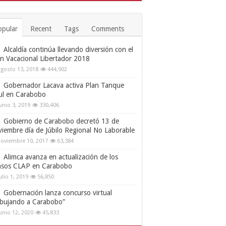
opular
Recent
Tags
Comments
Alcaldía continúa llevando diversión con el
an Vacacional Libertador 2018
gosto 13, 2018
444,902
Gobernador Lacava activa Plan Tanque
ul en Carabobo
unio 3, 2019
330,406
Gobierno de Carabobo decretó 13 de
viembre día de Júbilo Regional No Laborable
oviembre 10, 2017
63,384
Alimca avanza en actualización de los
nsos CLAP en Carabobo
ulio 1, 2019
56,850
Gobernación lanza concurso virtual
ibujando a Carabobo”
unio 12, 2020
45,833