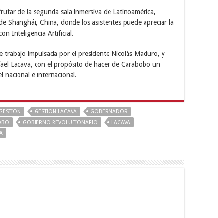
frutar de la segunda sala inmersiva de Latinoamérica,
de Shanghái, China, donde los asistentes puede apreciar la
n Inteligencia Artificial.
de trabajo impulsada por el presidente Nicolás Maduro, y
fael Lacava, con el propósito de hacer de Carabobo un
el nacional e internacional.
GESTION
GESTION LACAVA
GOBERNADOR
OBO
GOBIERNO REVOLUCIONARIO
LACAVA
A