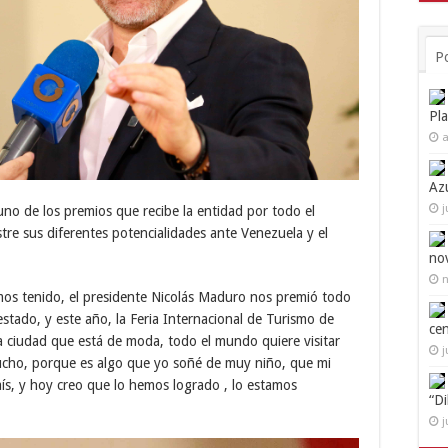
P
Pl
a
Az
j
uno de los premios que recibe la entidad por todo el
tre sus diferentes potencialidades ante Venezuela y el
no
n
mos tenido, el presidente Nicolás Maduro nos premió todo
stado, y este año, la Feria Internacional de Turismo de
ce
a ciudad que está de moda, todo el mundo quiere visitar
j
ucho, porque es algo que yo soñé de muy niño, que mi
aís, y hoy creo que lo hemos logrado , lo estamos
“D
j