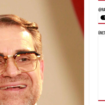
@Ra
Únet