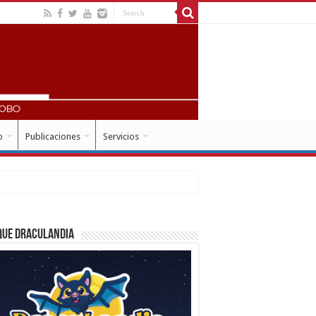
o
Publicaciones
Servicios
que Draculandia