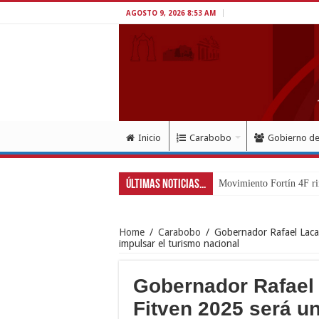
AGOSTO 9, 2026 8:53 AM
Inicio
Carabobo
Gobierno d
Últimas Noticias...
Exitoso despliegue
Home
/
Carabobo
/
Gobernador Rafael Laca
impulsar el turismo nacional
Gobernador Rafael
Fitven 2025 será u