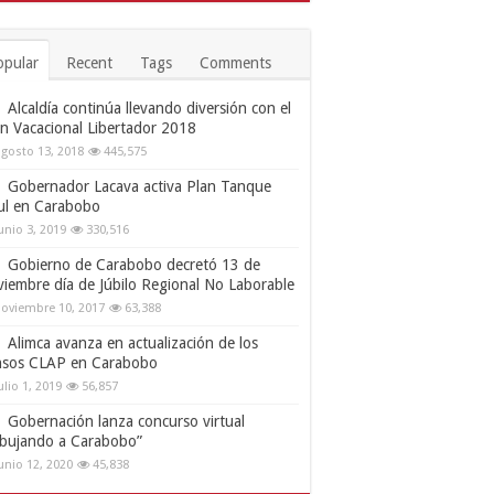
opular
Recent
Tags
Comments
Alcaldía continúa llevando diversión con el
an Vacacional Libertador 2018
gosto 13, 2018
445,575
Gobernador Lacava activa Plan Tanque
ul en Carabobo
unio 3, 2019
330,516
Gobierno de Carabobo decretó 13 de
viembre día de Júbilo Regional No Laborable
oviembre 10, 2017
63,388
Alimca avanza en actualización de los
nsos CLAP en Carabobo
ulio 1, 2019
56,857
Gobernación lanza concurso virtual
ibujando a Carabobo”
unio 12, 2020
45,838