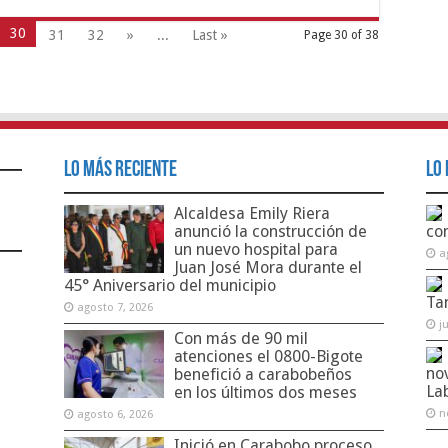
30
31
32
»
...
Last »
Page 30 of 38
Lo Más Reciente
Lo 
Alcaldesa Emily Riera
anunció la construcción de
co
un nuevo hospital para
a
Juan José Mora durante el
45° Aniversario del municipio
Ta
agosto 7, 2026
j
Con más de 90 mil
atenciones el 0800-Bigote
no
benefició a carabobeños
La
en los últimos dos meses
n
agosto 6, 2026
Inició en Carabobo proceso