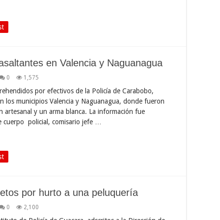
st
asaltantes en Valencia y Naguanagua
0
1,575
rehendidos por efectivos de la Policía de Carabobo,
en los municipios Valencia y Naguanagua, donde fueron
n artesanal y un arma blanca. La información fue
e cuerpo policial, comisario jefe …
st
etos por hurto a una peluquería
0
2,100