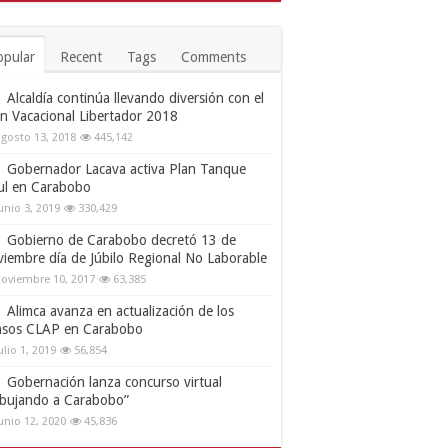
opular
Recent
Tags
Comments
Alcaldía continúa llevando diversión con el
an Vacacional Libertador 2018
gosto 13, 2018
445,142
Gobernador Lacava activa Plan Tanque
ul en Carabobo
unio 3, 2019
330,429
Gobierno de Carabobo decretó 13 de
viembre día de Júbilo Regional No Laborable
oviembre 10, 2017
63,385
Alimca avanza en actualización de los
nsos CLAP en Carabobo
ulio 1, 2019
56,854
Gobernación lanza concurso virtual
ibujando a Carabobo”
unio 12, 2020
45,836