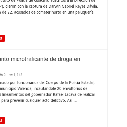
tituto de Policía de Guacara, adscritos a la Dirección de
EP), dieron con la captura de Darwin Gabriel Reyes Dávila,
a de 22, acusados de cometer hurto en una peluquería
st
nto microtraficante de droga en
0
1,943
rado por funcionarios del Cuerpo de la Policía Estadal,
municipio Valencia, incautándole 20 envoltorios de
s lineamientos del gobernador Rafael Lacava de realizar
, para prevenir cualquier acto delictivo. Así …
st