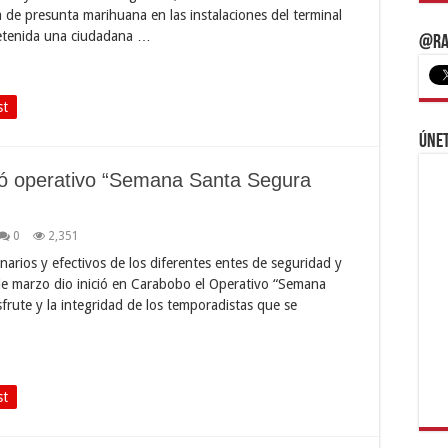
 de presunta marihuana en las instalaciones del terminal
etenida una ciudadana …
@Ra
st
Únet
gó operativo “Semana Santa Segura
0
2,351
narios y efectivos de los diferentes entes de seguridad y
 de marzo dio inició en Carabobo el Operativo “Semana
frute y la integridad de los temporadistas que se
st