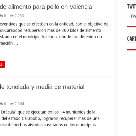
de alimento para pollo en Valencia
Twi
0
2,233
Tw
reventivos que se efectúan en la entidad, con el objetivo de
1x
ht
 PoliCarabobo recuperaron más de 300 kilos de alimento
istrado en el municipio Valencia, donde fue detenido un
Cart
ormación …
st
e tonelada y media de material
0
2,044
’ Drácula” que se ejecutan en los 14 municipios de la
ía del estado Carabobo, lograron recuperar más de una
durante hechos aislados suscitados en los municipios