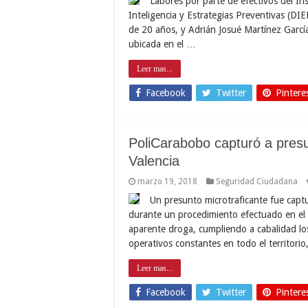
Labores por parte de efectivos del Ins
Inteligencia y Estrategias Preventivas (DI
de 20 años, y Adrián Josué Martínez Garcí
ubicada en el …
Leer mas...
Facebook
Twitter
Pintere
PoliCarabobo capturó a presu
Valencia
marzo 19, 2018
Seguridad Ciudadana
Un presunto microtraficante fue captu
durante un procedimiento efectuado en el 
aparente droga, cumpliendo a cabalidad lo
operativos constantes en todo el territorio
Leer mas...
Facebook
Twitter
Pintere