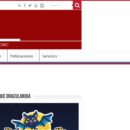
o
Publicaciones
Servicios
que Draculandia