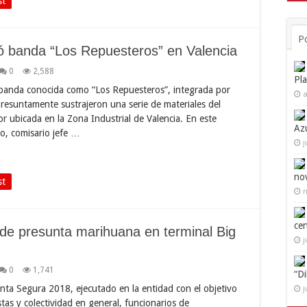
st
P
ló banda “Los Repuesteros” en Valencia
0
2,588
Pl
 banda conocida como “Los Repuesteros”, integrada por
a
resuntamente sustrajeron una serie de materiales del
 ubicada en la Zona Industrial de Valencia. En este
Az
bo, comisario jefe …
j
no
st
n
ce
de presunta marihuana en terminal Big
j
0
1,741
“D
nta Segura 2018, ejecutado en la entidad con el objetivo
j
tas y colectividad en general, funcionarios de