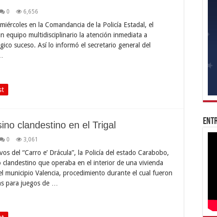
0
6,656
miércoles en la Comandancia de la Policía Estadal, el
n equipo multidisciplinario la atención inmediata a
ágico suceso. Así lo informó el secretario general del
 …
st
Entr
no clandestino en el Trigal
0
3,061
os del “Carro e’ Drácula”, la Policía del estado Carabobo,
 clandestino que operaba en el interior de una vivienda
el municipio Valencia, procedimiento durante el cual fueron
as para juegos de …