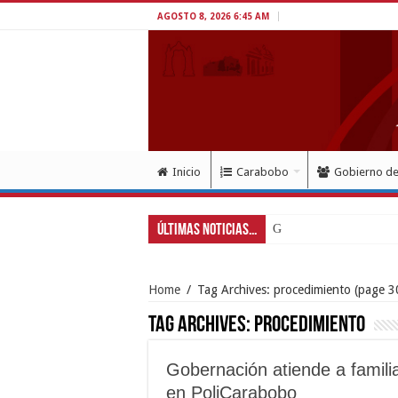
AGOSTO 8, 2026 6:45 AM
Inicio
Carabobo
Gobierno d
Últimas Noticias...
Gobernador Lacava a un
Home
/
Tag Archives: procedimiento
(page 3
Tag Archives:
procedimiento
Gobernación atiende a familia
en PoliCarabobo