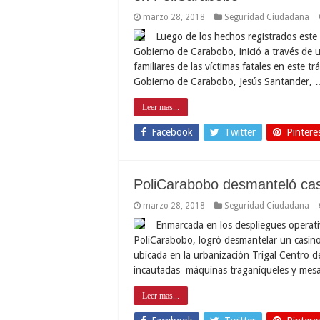
marzo 28, 2018
Seguridad Ciudadana
Luego de los hechos registrados este 
Gobierno de Carabobo, inició a través de u
familiares de las víctimas fatales en este tr
Gobierno de Carabobo, Jesús Santander,
Leer mas...
Facebook
Twitter
Pintere
PoliCarabobo desmanteló casi
marzo 28, 2018
Seguridad Ciudadana
Enmarcada en los despliegues operativ
PoliCarabobo, logró desmantelar un casino
ubicada en la urbanización Trigal Centro d
incautadas máquinas traganíqueles y mes
Leer mas...