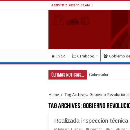
AGOSTO 7, 2026 11:33 AM
Inicio
Carabobo
Gobierno d
Últimas Noticias...
Gobernador Lacava a un 
Home
/
Tag Archives: Gobierno Revolucionar
Tag Archives:
Gobierno Revoluci
Realizada inspección técnic
febrero 1, 2026
Gestión
0
947