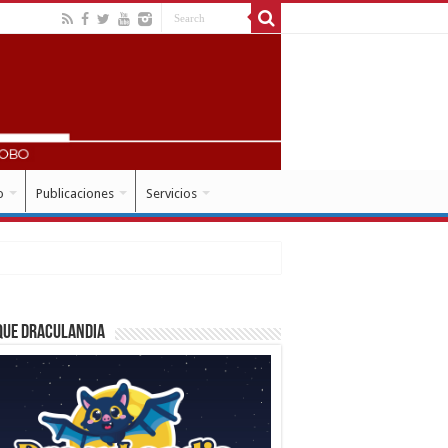
o
Publicaciones
Servicios
que Draculandia