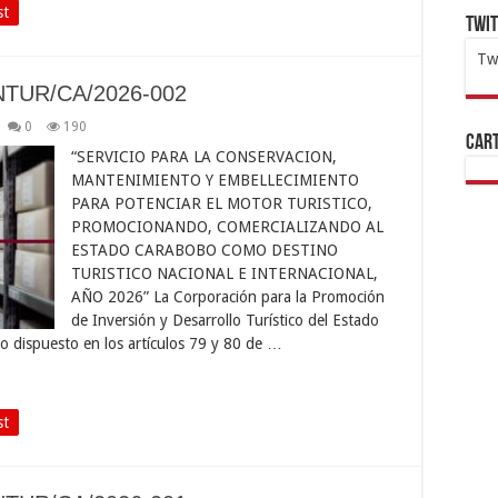
st
Twi
Tw
NTUR/CA/2026-002
1x
ht
0
190
Cart
“SERVICIO PARA LA CONSERVACION,
MANTENIMIENTO Y EMBELLECIMIENTO
PARA POTENCIAR EL MOTOR TURISTICO,
PROMOCIONANDO, COMERCIALIZANDO AL
ESTADO CARABOBO COMO DESTINO
TURISTICO NACIONAL E INTERNACIONAL,
AÑO 2026” La Corporación para la Promoción
de Inversión y Desarrollo Turístico del Estado
dispuesto en los artículos 79 y 80 de …
st