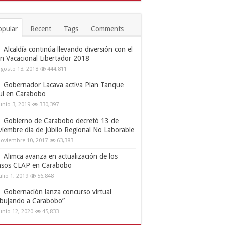
opular
Recent
Tags
Comments
Alcaldía continúa llevando diversión con el
an Vacacional Libertador 2018
gosto 13, 2018
444,811
Gobernador Lacava activa Plan Tanque
ul en Carabobo
unio 3, 2019
330,397
Gobierno de Carabobo decretó 13 de
viembre día de Júbilo Regional No Laborable
oviembre 10, 2017
63,383
Alimca avanza en actualización de los
nsos CLAP en Carabobo
ulio 1, 2019
56,848
Gobernación lanza concurso virtual
ibujando a Carabobo”
unio 12, 2020
45,833