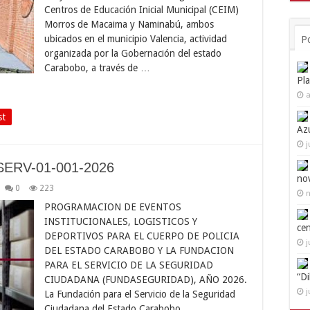
Centros de Educación Inicial Municipal (CEIM)
Morros de Macaima y Naminabú, ambos
ubicados en el municipio Valencia, actividad
P
organizada por la Gobernación del estado
Carabobo, a través de …
Pl
a
st
Az
j
SERV-01-001-2026
no
0
223
n
PROGRAMACION DE EVENTOS
INSTITUCIONALES, LOGISTICOS Y
ce
DEPORTIVOS PARA EL CUERPO DE POLICIA
j
DEL ESTADO CARABOBO Y LA FUNDACION
PARA EL SERVICIO DE LA SEGURIDAD
“D
CIUDADANA (FUNDASEGURIDAD), AÑO 2026.
j
La Fundación para el Servicio de la Seguridad
Ciudadana del Estado Carabobo,