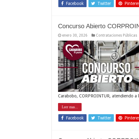
Facebook
Twitter
Pintere
Concurso Abierto CORPROI
enero 30, 2026
Contrataciones Públicas
Carabobo, CORPROINTUR, atendiendo a lo 
Leer mas...
Facebook
Twitter
Pintere