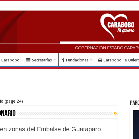
e Carabobo
Secretarías
Fundaciones
Carabobo Te Quier
mes del doblete s
io
(page 24)
Par
onario
a en zonas del Embalse de Guataparo