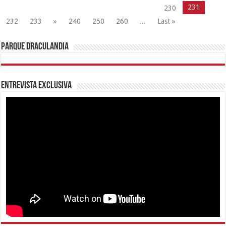
231
230
232
233
»
240
250
260
...
Last »
Parque Draculandia
Entrevista Exclusiva