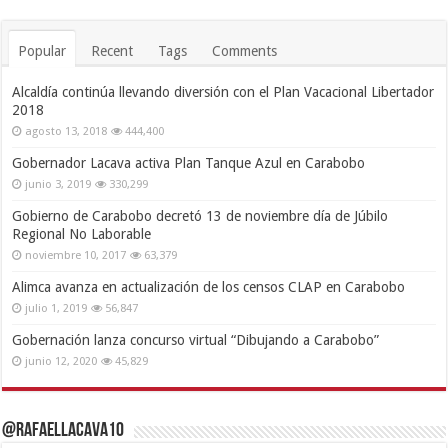
Popular
Recent
Tags
Comments
Alcaldía continúa llevando diversión con el Plan Vacacional Libertador
2018
agosto 13, 2018
444,400
Gobernador Lacava activa Plan Tanque Azul en Carabobo
junio 3, 2019
330,299
Gobierno de Carabobo decretó 13 de noviembre día de Júbilo
Regional No Laborable
noviembre 10, 2017
63,379
Alimca avanza en actualización de los censos CLAP en Carabobo
julio 1, 2019
56,847
Gobernación lanza concurso virtual “Dibujando a Carabobo”
junio 12, 2020
45,829
@RafaelLacava10