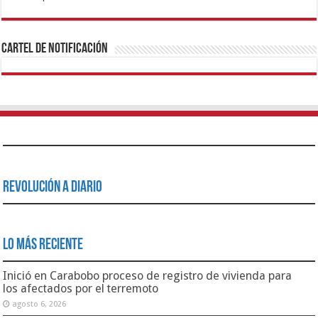
1xbet
https://mvbcasino.com/
Betturkey
Betist
Kralbet
Supertotobet
Tipobet
Matadorbet
Mariobet
Cartel de Notificación
Revolución a Diario
Lo Más Reciente
Inició en Carabobo proceso de registro de vivienda para
los afectados por el terremoto
agosto 6, 2026