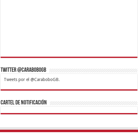
Twitter @CaraboboGB
Tweets por el @CaraboboGB.
1xbet
https://mvbcasino.com/
Betturkey
Betist
Kralbet
Supertotobet
Tipobet
Matadorbet
Mariobet
Cartel de Notificación