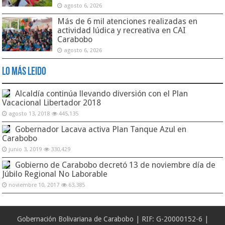
agosto 6, 2026
Más de 6 mil atenciones realizadas en
actividad lúdica y recreativa en CAI
Carabobo
agosto 6, 2026
Lo Más Leido
Alcaldía continúa llevando diversión con el Plan
Vacacional Libertador 2018
agosto 13, 2018
445,135
Gobernador Lacava activa Plan Tanque Azul en
Carabobo
junio 3, 2019
330,429
Gobierno de Carabobo decretó 13 de noviembre día de
Júbilo Regional No Laborable
noviembre 10, 2017
63,385
Gobernación Bolivariana de Carabobo | RIF: G-20000152-6 |