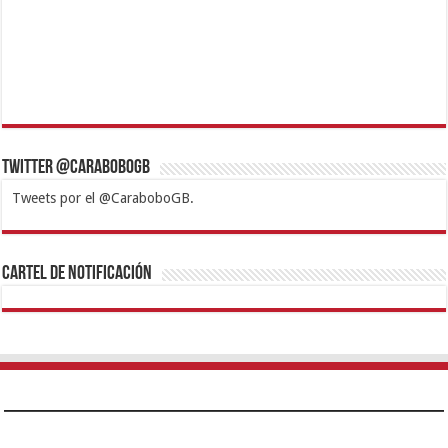
Twitter @CaraboboGB
Tweets por el @CaraboboGB.
1xbet
https://mvbcasino.com/
Betturkey
Betist
Kralbet
Supertotobet
Tipobet
Matadorbet
Mariobet
Cartel de Notificación