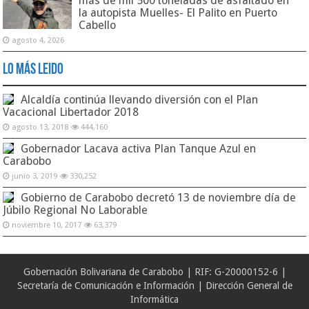
más de mil 500 toneladas de asfaltado en
la autopista Muelles- El Palito en Puerto
Cabello
agosto 4, 2026
Lo Más Leido
Alcaldía continúa llevando diversión con el Plan
Vacacional Libertador 2018
agosto 13, 2018
444,160
Gobernador Lacava activa Plan Tanque Azul en
Carabobo
junio 3, 2019
330,252
Gobierno de Carabobo decretó 13 de noviembre día de
Júbilo Regional No Laborable
noviembre 10, 2017
63,379
Gobernación Bolivariana de Carabobo | RIF: G-20000152-6 |
Secretaría de Comunicación e Información | Dirección General de
Informática