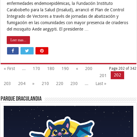
enfermedades endemoepidémicas, la Fundación Instituto
Carabobeño para la Salud (Insalud), arrancó el Plan de Control
Integrado de Vectores a través de jornadas de abatización y
fumigación en las comunidades con mayor presencia de criaderos
del mosquito Aede aegypti. El presidente …
Leer mas...
« First
...
170
180
190
«
200
Page 202 of 342
202
201
203
204
»
210
220
230
...
Last »
Parque Draculandia