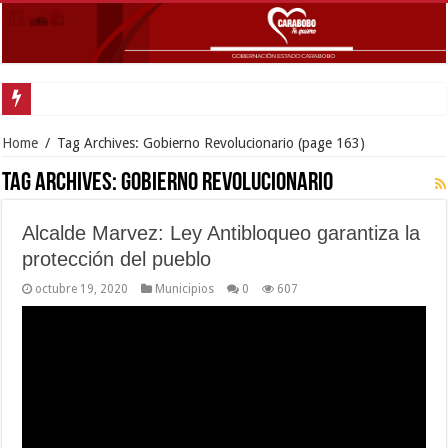
Gobernador Lacava y Alcaldesa Castillo reinauguraron CDI y SRI Canaima al
Home
/
Tag Archives: Gobierno Revolucionario
(page 163)
Tag Archives:
Gobierno Revolucionario
Alcalde Marvez: Ley Antibloqueo garantiza la
protección del pueblo
octubre 19, 2020
Municipios
0
607