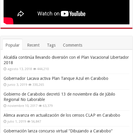
Popular
Recent
Tags
Comments
Alcaldía continúa llevando diversión con el Plan Vacacional Libertador
2018
agosto 13, 2018
444,210
Gobernador Lacava activa Plan Tanque Azul en Carabobo
junio 3, 2019
330,265
Gobierno de Carabobo decretó 13 de noviembre día de Júbilo
Regional No Laborable
noviembre 10, 2017
63,379
Alimca avanza en actualización de los censos CLAP en Carabobo
julio 1, 2019
56,847
Gobernación lanza concurso virtual “Dibujando a Carabobo”