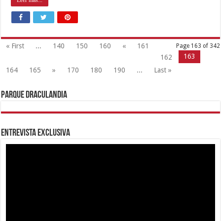
Leer mas...
« First
...
140
150
160
«
161
Page 163 of 342
163
162
164
165
»
170
180
190
...
Last »
Parque Draculandia
Entrevista Exclusiva