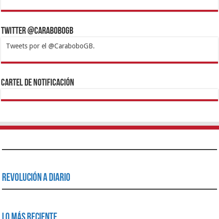
Twitter @CaraboboGB
Tweets por el @CaraboboGB.
1xbet
https://mvbcasino.com/
Betturkey
Betist
Kralbet
Supertotobet
Tipobet
Matadorbet
Mariobet
Cartel de Notificación
Revolución a Diario
Lo Más Reciente