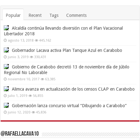
Popular
Recent
Tags
Comments
Alcaldía continúa llevando diversión con el Plan Vacacional
Libertador 2018
agosto 13, 2018
445,162
Gobernador Lacava activa Plan Tanque Azul en Carabobo
junio 3, 2019
330,431
Gobierno de Carabobo decretó 13 de noviembre día de Júbilo
Regional No Laborable
noviembre 10, 2017
63,385
Alimca avanza en actualización de los censos CLAP en Carabobo
julio 1, 2019
56,855
Gobernación lanza concurso virtual “Dibujando a Carabobo”
junio 12, 2020
45,836
@RafaelLacava10