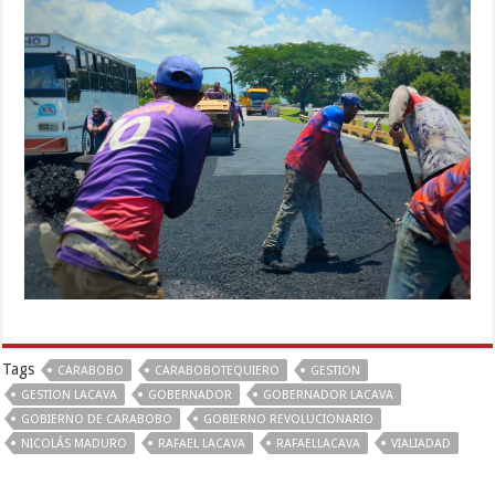
Tags
CARABOBO
CARABOBOTEQUIERO
GESTION
GESTION LACAVA
GOBERNADOR
GOBERNADOR LACAVA
GOBIERNO DE CARABOBO
GOBIERNO REVOLUCIONARIO
NICOLÁS MADURO
RAFAEL LACAVA
RAFAELLACAVA
VIALIADAD