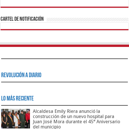
1xbet
https://mvbcasino.com/
Betturkey
Betist
Kralbet
Supertotobet
Tipobet
Matadorbet
Mariobet
Cartel de Notificación
Revolución a Diario
Lo Más Reciente
Alcaldesa Emily Riera anunció la
construcción de un nuevo hospital para
Juan José Mora durante el 45° Aniversario
del municipio