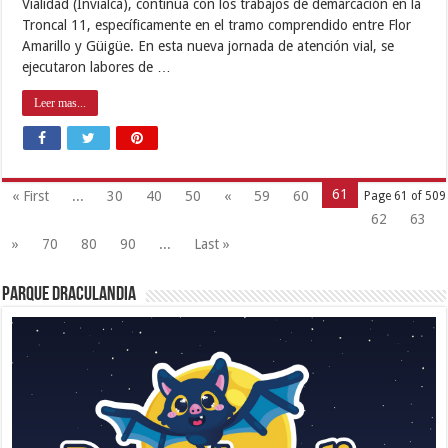
Vialidad (Invialca), continúa con los trabajos de demarcación en la
Troncal 11, específicamente en el tramo comprendido entre Flor
Amarillo y Güigüe. En esta nueva jornada de atención vial, se
ejecutaron labores de …
Leer mas...
61
« First
...
30
40
50
«
59
60
Page 61 of 509
62
63
»
70
80
90
...
Last »
Parque Draculandia