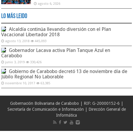
agosto 6, 2026
Lo Más Leido
Alcaldía continúa llevando diversión con el Plan
Vacacional Libertador 2018
agosto 13, 2018
445,093
Gobernador Lacava activa Plan Tanque Azul en
Carabobo
junio 3, 2019
330,426
Gobierno de Carabobo decretó 13 de noviembre día de
Júbilo Regional No Laborable
noviembre 10, 2017
63,385
Gobernación Bolivariana de Carabobo | RIF: G-20000152-6 |
Secretaría de Comunicación e Información | Dirección General de
Informática