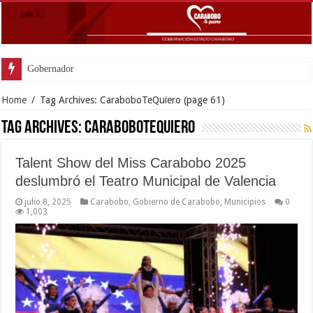
Gobernador Lacava anunció colocación de más
Home
/
Tag Archives: CaraboboTeQuiero
(page 61)
Tag Archives:
CaraboboTeQuiero
Talent Show del Miss Carabobo 2025
deslumbró el Teatro Municipal de Valencia
julio 8, 2025
Carabobo
,
Gobierno de Carabobo
,
Municipios
0
1,003