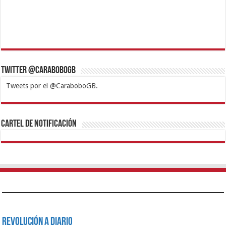
Twitter @CaraboboGB
Tweets por el @CaraboboGB.
1xbet
https://mvbcasino.com/
Betturkey
Betist
Kralbet
Supertotobet
Tipobet
Matadorbet
Mariobet
Cartel de Notificación
Revolución a Diario