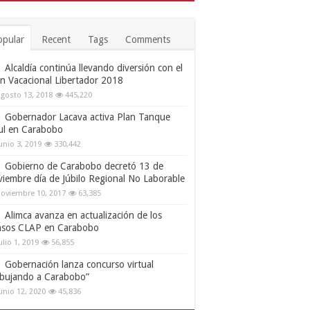
opular
Recent
Tags
Comments
Alcaldía continúa llevando diversión con el
an Vacacional Libertador 2018
gosto 13, 2018
445,220
Gobernador Lacava activa Plan Tanque
ul en Carabobo
unio 3, 2019
330,442
Gobierno de Carabobo decretó 13 de
viembre día de Júbilo Regional No Laborable
oviembre 10, 2017
63,385
Alimca avanza en actualización de los
nsos CLAP en Carabobo
ulio 1, 2019
56,855
Gobernación lanza concurso virtual
ibujando a Carabobo”
unio 12, 2020
45,836