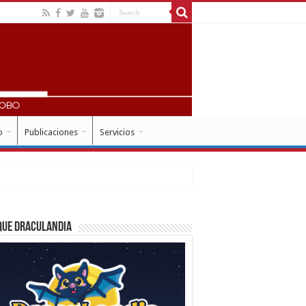
o
Publicaciones
Servicios
que Draculandia