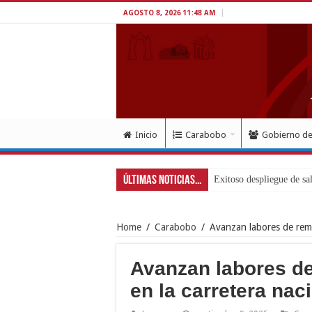
AGOSTO 8, 2026 11:48 AM
Inicio
Carabobo
Gobierno d
Últimas Noticias...
Home
/
Carabobo
/
Avanzan labores de remo
Avanzan labores d
en la carretera nac