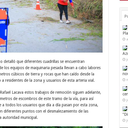
P
Pl
a
Az
j
 detalló que diferentes cuadrillas se encuentran
e los equipos de maquinaria pesada llevan a cabo labores
no
metros cúbicos de tierra y rocas que han caído desde la
n
 a residentes de la zona y usuarios de esta arteria vial.
Rafael Lacava estos trabajos de remoción siguen adelante,
ce
etros de escombros de este tramo de la vía, para así
j
e a todos los usuarios que día a día pasan por esta zona,
 en diferentes puntos con el desmalezamiento de las
“D
ma autoridad municipal.
j