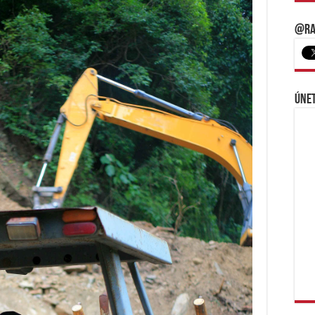
@Ra
Únet