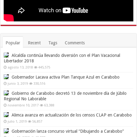
Popular
Recent
Tags
Comments
Alcaldía continúa llevando diversión con el Plan Vacacional
Libertador 2018
agosto 13, 2018
445,575
Gobernador Lacava activa Plan Tanque Azul en Carabobo
junio 3, 2019
330,516
Gobierno de Carabobo decretó 13 de noviembre día de Júbilo
Regional No Laborable
noviembre 10, 2017
63,388
Alimca avanza en actualización de los censos CLAP en Carabobo
julio 1, 2019
56,857
Gobernación lanza concurso virtual “Dibujando a Carabobo”