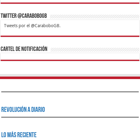
Twitter @CaraboboGB
Tweets por el @CaraboboGB.
1xbet
https://mvbcasino.com/
Betturkey
Betist
Kralbet
Supertotobet
Tipobet
Matadorbet
Mariobet
Cartel de Notificación
Revolución a Diario
Lo Más Reciente