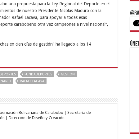
abo una propuesta para la Ley Regional del Deporte en el
amientos de nuestro Presidente Nicolás Maduro con la
@Ra
nador Rafael Lacava, para apoyar a todas esas
l deporte carabobeño otra vez campeones a nivel nacional”,
Únet
DEPORTES
FUNDADEPORTES
GESTION
ONARIO
RAFAEL LACAVA
obernación Bolivariana de Carabobo | Secretaría de
ón | Dirección de Diseño y Creación