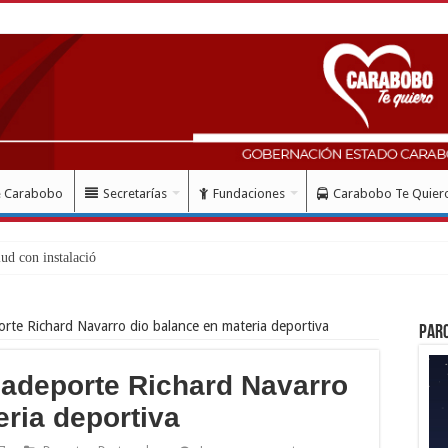
e Carabobo
Secretarías
Fundaciones
Carabobo Te Quier
rte Richard Navarro dio balance en materia deportiva
Par
adeporte Richard Navarro
eria deportiva