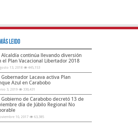
Más Leido
Alcaldía continúa llevando diversión
n el Plan Vacacional Libertador 2018
gosto 13, 2018
445,153
Gobernador Lacava activa Plan
nque Azul en Carabobo
unio 3, 2019
330,431
Gobierno de Carabobo decretó 13 de
viembre día de Júbilo Regional No
borable
oviembre 10, 2017
63,385