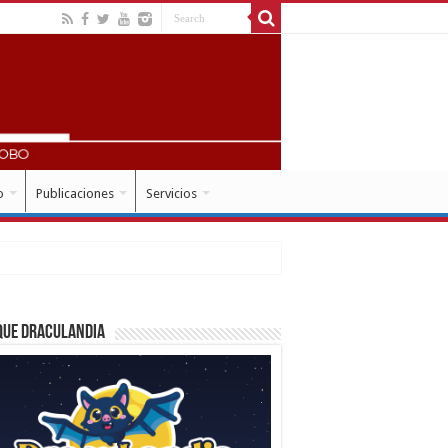
o
Publicaciones
Servicios
que Draculandia