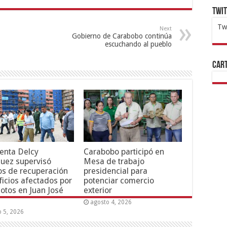
Twi
Tw
Next
Gobierno de Carabobo continúa
1x
ht
escuchando al pueblo
Cart
enta Delcy
Carabobo participó en
uez supervisó
Mesa de trabajo
os de recuperación
presidencial para
ficios afectados por
potenciar comercio
otos en Juan José
exterior
agosto 4, 2026
o 5, 2026