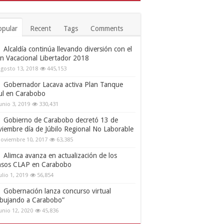
opular
Recent
Tags
Comments
Alcaldía continúa llevando diversión con el
an Vacacional Libertador 2018
gosto 13, 2018
445,153
Gobernador Lacava activa Plan Tanque
ul en Carabobo
unio 3, 2019
330,431
Gobierno de Carabobo decretó 13 de
viembre día de Júbilo Regional No Laborable
oviembre 10, 2017
63,385
Alimca avanza en actualización de los
nsos CLAP en Carabobo
ulio 1, 2019
56,854
Gobernación lanza concurso virtual
ibujando a Carabobo”
unio 12, 2020
45,836