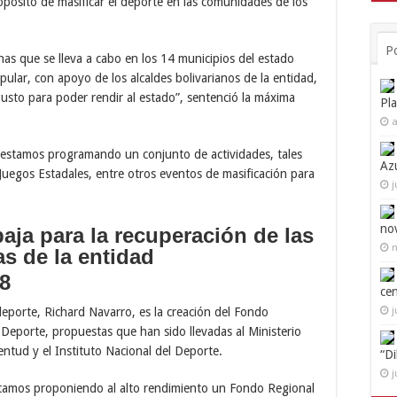
ropósito de masificar el deporte en las comunidades de los
P
has que se lleva a cabo en los 14 municipios del estado
lar, con apoyo de los alcaldes bolivarianos de la entidad,
gusto para poder rendir al estado”, sentenció la máxima
Pl
a
 estamos programando un conjunto de actividades, tales
Az
uegos Estadales, entre otros eventos de masificación para
j
no
n
18
ce
eporte, Richard Navarro, es la creación del Fondo
j
 Deporte, propuestas que han sido llevadas al Ministerio
entud y el Instituto Nacional del Deporte.
“D
j
estamos proponiendo al alto rendimiento un Fondo Regional