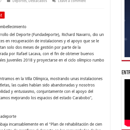
17
Deportes
,
Destacados
Leave a comment
st
rrollo del Deporte (Fundadeporte), Richard Navarro, dio un
ces en recuperación de instalaciones y el apoyo que se le
 tan solo dos meses de gestión por parte de la
rada por Rafael Lacava, con el fin de obtener buenos
les Juveniles 2018 y proyectarse en el ciclo olímpico rumbo
Entr
tramos en la Villa Olímpica, mostrando unas instalaciones
tletas, las cuales habían sido abandonadas y nosotros
lidad y entusiasmo, conjuntamente con el apoyo del
stamos mejorando los espacios del estado Carabobo”,
baja incansablemente en el “Plan de rehabilitación de cien