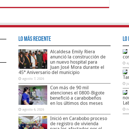
Lo Más Reciente
Lo 
Alcaldesa Emily Riera
anunció la construcción de
co
un nuevo hospital para
a
Juan José Mora durante el
45° Aniversario del municipio
Ta
agosto 7, 2026
j
Con más de 90 mil
atenciones el 0800-Bigote
no
benefició a carabobeños
La
en los últimos dos meses
n
agosto 6, 2026
Inició en Carabobo proceso
de registro de vivienda
para los afectados por el