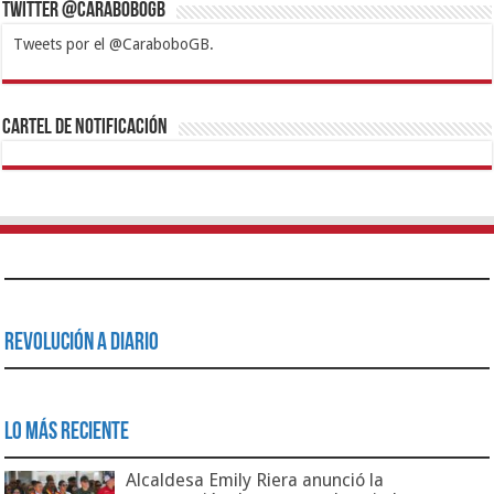
Twitter @CaraboboGB
Tweets por el @CaraboboGB.
1xbet
https://mvbcasino.com/
Betturkey
Betist
Kralbet
Supertotobet
Tipobet
Matadorbet
Mariobet
Cartel de Notificación
Revolución a Diario
Lo Más Reciente
Alcaldesa Emily Riera anunció la