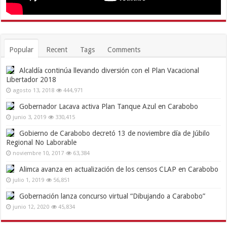
Popular
Recent
Tags
Comments
Alcaldía continúa llevando diversión con el Plan Vacacional
Libertador 2018
agosto 13, 2018
444,971
Gobernador Lacava activa Plan Tanque Azul en Carabobo
junio 3, 2019
330,415
Gobierno de Carabobo decretó 13 de noviembre día de Júbilo
Regional No Laborable
noviembre 10, 2017
63,384
Alimca avanza en actualización de los censos CLAP en Carabobo
julio 1, 2019
56,851
Gobernación lanza concurso virtual “Dibujando a Carabobo”
junio 12, 2020
45,834