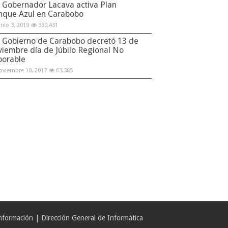
Gobernador Lacava activa Plan
nque Azul en Carabobo
unio 3, 2019
330,431
Gobierno de Carabobo decretó 13 de
viembre día de Júbilo Regional No
borable
oviembre 10, 2017
63,385
formación | Dirección General de Informática