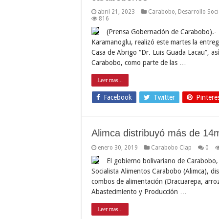
abril 21, 2023
Carabobo
,
Desarrollo Soci
816
(Prensa Gobernación de Carabobo).- 
Karamanoglu, realizó este martes la entreg
Casa de Abrigo “Dr. Luis Guada Lacau”, así
Carabobo, como parte de las …
Leer mas...
Facebook
Twitter
Pintere
Alimca distribuyó más de 14m
enero 30, 2019
Carabobo Clap
0
El gobierno bolivariano de Carabobo,
Socialista Alimentos Carabobo (Alimca), di
combos de alimentación (Dracuarepa, arroz,
Abastecimiento y Producción …
Leer mas...