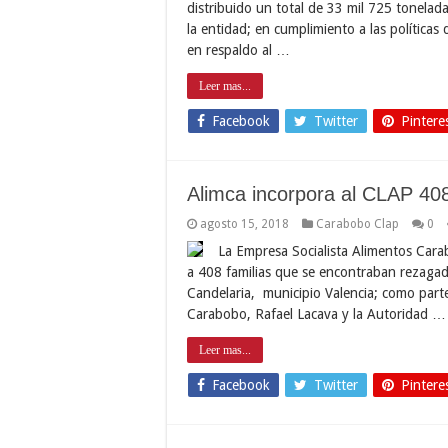
distribuido un total de 33 mil 725 tonelad
la entidad; en cumplimiento a las política
en respaldo al …
Leer mas...
Facebook
Twitter
Pintere
Alimca incorpora al CLAP 408
agosto 15, 2018
Carabobo Clap
0
La Empresa Socialista Alimentos Carab
a 408 familias que se encontraban rezagad
Candelaria, municipio Valencia; como parte
Carabobo, Rafael Lacava y la Autoridad …
Leer mas...
Facebook
Twitter
Pintere