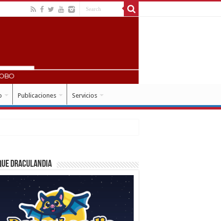
o
Publicaciones
Servicios
que Draculandia