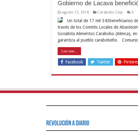
Gobierno de Lacava benefició
agosto 15, 2018
Carabobo Clap
0
Un total de 17 mil 343beneficiarios de
través de los Comités Locales de Abasteci
Socialista Alimentos Carabobo (Alimca), e
garantiza al pueblo carabobeño. Comuni
Leer mas...
Facebook
Twitter
Pintere
Revolución a Diario