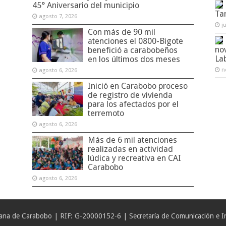
45° Aniversario del municipio
Ta
agosto 7, 2026
j
Con más de 90 mil
atenciones el 0800-Bigote
no
benefició a carabobeños
La
en los últimos dos meses
n
agosto 6, 2026
Inició en Carabobo proceso
de registro de vivienda
para los afectados por el
terremoto
agosto 6, 2026
Más de 6 mil atenciones
realizadas en actividad
lúdica y recreativa en CAI
Carabobo
agosto 6, 2026
iana de Carabobo | RIF: G-20000152-6 | Secretaría de Comunicación e In