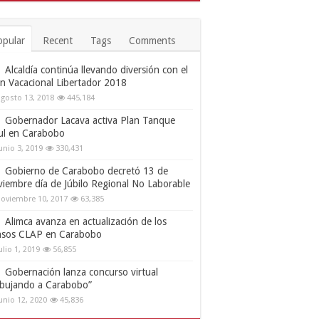
opular
Recent
Tags
Comments
Alcaldía continúa llevando diversión con el
an Vacacional Libertador 2018
gosto 13, 2018
445,184
Gobernador Lacava activa Plan Tanque
ul en Carabobo
unio 3, 2019
330,431
Gobierno de Carabobo decretó 13 de
viembre día de Júbilo Regional No Laborable
oviembre 10, 2017
63,385
Alimca avanza en actualización de los
nsos CLAP en Carabobo
ulio 1, 2019
56,855
Gobernación lanza concurso virtual
ibujando a Carabobo”
unio 12, 2020
45,836