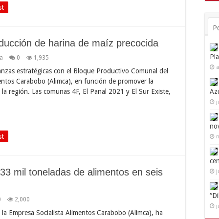
st
P
ucción de harina de maíz precocida
Pl
ia
0
1,935
a
anzas estratégicas con el Bloque Productivo Comunal del
mentos Carabobo (Alimca), en función de promover la
la región. Las comunas 4F, El Panal 2021 y El Sur Existe,
Az
j
no
st
n
ce
33 mil toneladas de alimentos en seis
j
“D
0
2,000
j
 la Empresa Socialista Alimentos Carabobo (Alimca), ha