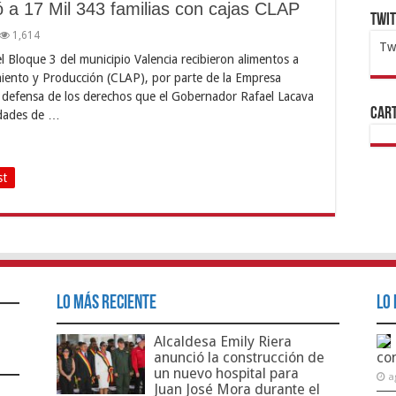
 a 17 Mil 343 familias con cajas CLAP
Twi
1,614
Tw
l Bloque 3 del municipio Valencia recibieron alimentos a
1x
ht
miento y Producción (CLAP), por parte de la Empresa
n defensa de los derechos que el Gobernador Rafael Lacava
Cart
dades de …
st
Lo Más Reciente
Lo 
Alcaldesa Emily Riera
anunció la construcción de
co
un nuevo hospital para
a
Juan José Mora durante el