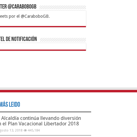
tter @CaraboboGB
eets por el @CaraboboGB.
bet
tps://mvbcasino.com/
Betturkey
Betist
Kralbet
Supertotobet
Tipobet
Matadorbet
Mariobet
Bahis
el de Notificación
Más Leido
Alcaldía continúa llevando diversión
n el Plan Vacacional Libertador 2018
gosto 13, 2018
445,184