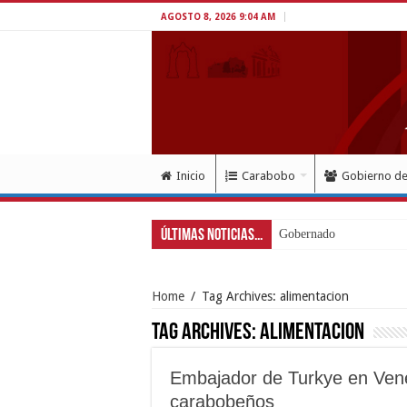
AGOSTO 8, 2026 9:04 AM
Inicio
Carabobo
Gobierno d
Últimas Noticias...
Gobernador Lacava a un
Home
/
Tag Archives: alimentacion
Tag Archives:
alimentacion
Embajador de Turkye en Vene
carabobeños