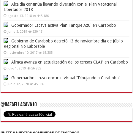
Alcaldía continúa llevando diversión con el Plan Vacacional
Libertador 2018
agosto 13, 2018
445,186
Gobernador Lacava activa Plan Tanque Azul en Carabobo
junio 3, 2019
330,431
Gobierno de Carabobo decretó 13 de noviembre día de Júbilo
Regional No Laborable
noviembre 10, 2017
63,385
Alimca avanza en actualización de los censos CLAP en Carabobo
julio 1, 2019
56,855
Gobernación lanza concurso virtual “Dibujando a Carabobo”
junio 12, 2020
45,836
@RafaelLacava10