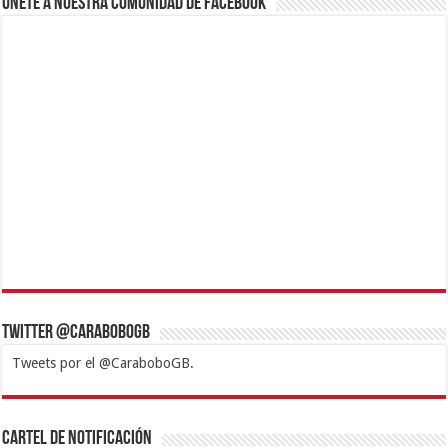
Únete a nuestra comunidad de Facebook
Twitter @CaraboboGB
Tweets por el @CaraboboGB.
1xbet
https://mvbcasino.com/
Betturkey
Betist
Kralbet
Supertotobet
Tipobet
Matadorbet
Mariobet
Cartel de Notificación