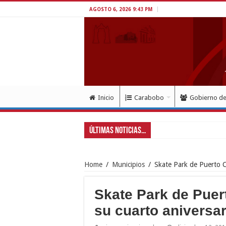
AGOSTO 6, 2026 9:43 PM
Inicio
Carabobo
Gobierno d
Últimas Noticias...
Gobernador L
Home
/
Municipios
/
Skate Park de Puerto Ca
Skate Park de Puert
su cuarto aniversar