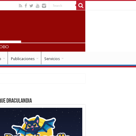
o
Publicaciones
Servicios
que Draculandia