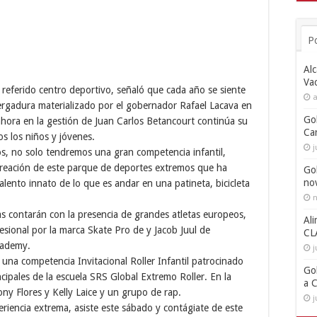
P
Alc
Va
e referido centro deportivo, señaló que cada año se siente
a
ergadura materializado por el gobernador Rafael Lacava en
Go
ahora en la gestión de Juan Carlos Betancourt continúa su
Ca
os los niños y jóvenes.
j
dos, no solo tendremos una gran competencia infantil,
 creación de este parque de deportes extremos que ha
Go
no
alento innato de lo que es andar en una patineta, bicicleta
n
s contarán con la presencia de grandes atletas europeos,
Ali
esional por la marca Skate Pro de y Jacob Juul de
CL
cademy.
j
una competencia Invitacional Roller Infantil patrocinado
Go
ipales de la escuela SRS Global Extremo Roller. En la
a 
ony Flores y Kelly Laice y un grupo de rap.
j
riencia extrema, asiste este sábado y contágiate de este