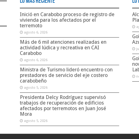
Lo Más Reciente
Lo 
Inició en Carabobo proceso de registro de
Alc
vivienda para los afectados por el
Pl
terremoto
a
agosto 6, 2026
Go
Más de 6 mil atenciones realizadas en
Az
actividad lúdica y recreativa en CAI
j
Carabobo
Go
agosto 6, 2026
no
Ministra de Turismo lideró encuentro con
La
prestadores de servicio del eje costero
n
carabobeño
agosto 5, 2026
Presidenta Delcy Rodríguez supervisó
trabajos de recuperación de edificios
afectados por terremotos en Juan José
Mora
agosto 5, 2026