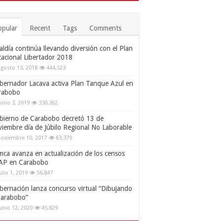
opular
Recent
Tags
Comments
aldía continúa llevando diversión con el Plan
cacional Libertador 2018
gosto 13, 2018
444,523
bernador Lacava activa Plan Tanque Azul en
rabobo
unio 3, 2019
330,362
bierno de Carabobo decretó 13 de
viembre día de Júbilo Regional No Laborable
oviembre 10, 2017
63,379
mca avanza en actualización de los censos
AP en Carabobo
ulio 1, 2019
56,847
bernación lanza concurso virtual “Dibujando
Carabobo”
unio 12, 2020
45,829