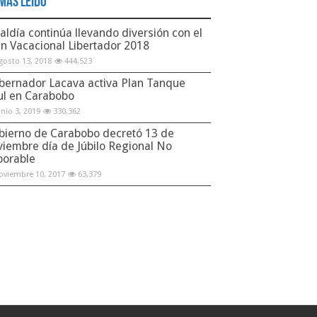
Más Leido
aldía continúa llevando diversión con el
an Vacacional Libertador 2018
gosto 13, 2018
444,523
bernador Lacava activa Plan Tanque
ul en Carabobo
unio 3, 2019
330,362
bierno de Carabobo decretó 13 de
viembre día de Júbilo Regional No
borable
oviembre 10, 2017
63,379