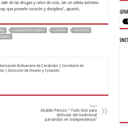
lir de las drogas y ratos de ocio, ser un atleta extremo
hay que ponerle corazón y disciplina”, apuntó.
@Ra
OBO
CARABOBOTEQUIERO
CULTURA
DEPORTES
ONARIO
Únet
obernación Bolivariana de Carabobo | Secretaría de
ón | Dirección de Diseño y Creación
Next
Alcalde Perozo: “Todo listo para
disfrutar del tradicional
parrandón en Independencia”