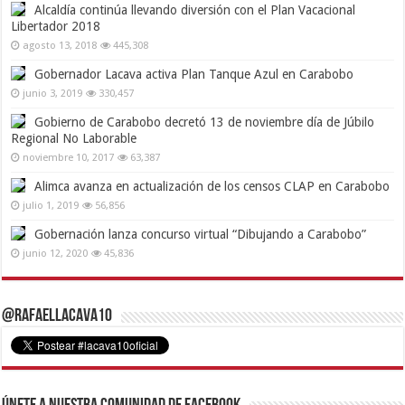
Alcaldía continúa llevando diversión con el Plan Vacacional
Libertador 2018
agosto 13, 2018
445,308
Gobernador Lacava activa Plan Tanque Azul en Carabobo
junio 3, 2019
330,457
Gobierno de Carabobo decretó 13 de noviembre día de Júbilo
Regional No Laborable
noviembre 10, 2017
63,387
Alimca avanza en actualización de los censos CLAP en Carabobo
julio 1, 2019
56,856
Gobernación lanza concurso virtual “Dibujando a Carabobo”
junio 12, 2020
45,836
@RafaelLacava10