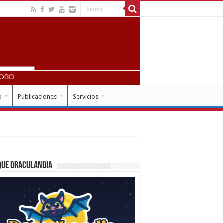
o
Publicaciones
Servicios
que Draculandia