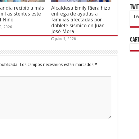
Twi
andia recibió a más
Alcaldesa Emily Riera hizo
mil asistentes este
entrega de ayudas a
Tw
l Niño
familias afectadas por
doblete sísmico en Juan
1x
ht
19, 2026
José Mora
julio 9, 2026
Cart
publicada.
Los campos necesarios están marcados
*