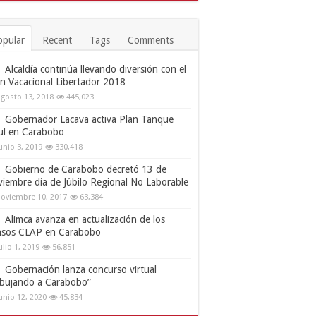
opular
Recent
Tags
Comments
Alcaldía continúa llevando diversión con el
an Vacacional Libertador 2018
gosto 13, 2018
445,023
Gobernador Lacava activa Plan Tanque
ul en Carabobo
unio 3, 2019
330,418
Gobierno de Carabobo decretó 13 de
viembre día de Júbilo Regional No Laborable
oviembre 10, 2017
63,384
Alimca avanza en actualización de los
nsos CLAP en Carabobo
ulio 1, 2019
56,851
Gobernación lanza concurso virtual
ibujando a Carabobo”
unio 12, 2020
45,834