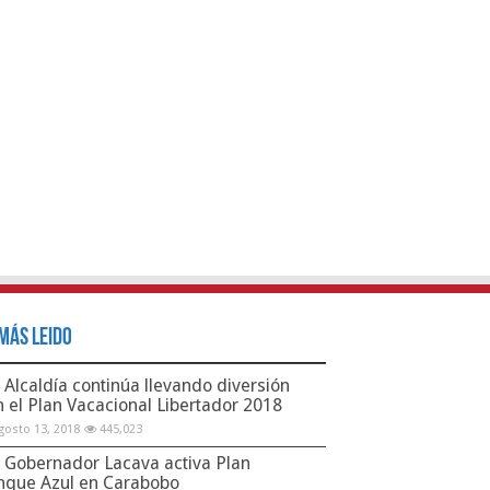
Más Leido
Alcaldía continúa llevando diversión
n el Plan Vacacional Libertador 2018
gosto 13, 2018
445,023
Gobernador Lacava activa Plan
nque Azul en Carabobo