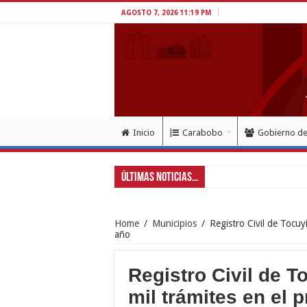
AGOSTO 7, 2026 11:19 PM
Inicio
Carabobo
Gobierno d
Últimas Noticias...
Home
/
Municipios
/
Registro Civil de Tocuy
año
Registro Civil de T
mil trámites en el 