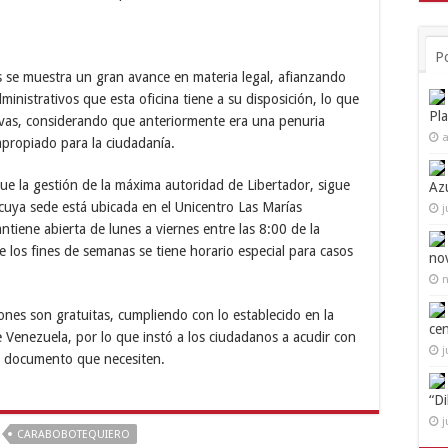
P
s se muestra un gran avance en materia legal, afianzando
ministrativos que esta oficina tiene a su disposición, lo que
Pl
tivas, considerando que anteriormente era una penuria
a
apropiado para la ciudadanía.
que la gestión de la máxima autoridad de Libertador, sigue
Az
 cuya sede está ubicada en el Unicentro Las Marías
j
antiene abierta de lunes a viernes entre las 8:00 de la
e los fines de semanas se tiene horario especial para casos
no
n
iones son gratuitas, cumpliendo con lo establecido en la
ce
e Venezuela, por lo que instó a los ciudadanos a acudir con
j
del documento que necesiten.
“D
j
CARABOBOTEQUIERO