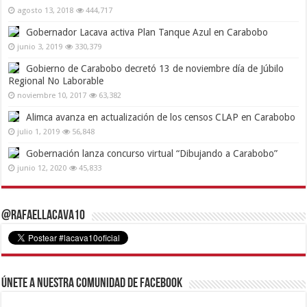
agosto 13, 2018
444,717
Gobernador Lacava activa Plan Tanque Azul en Carabobo
junio 3, 2019
330,379
Gobierno de Carabobo decretó 13 de noviembre día de Júbilo
Regional No Laborable
noviembre 10, 2017
63,382
Alimca avanza en actualización de los censos CLAP en Carabobo
julio 1, 2019
56,848
Gobernación lanza concurso virtual “Dibujando a Carabobo”
junio 12, 2020
45,833
@RafaelLacava10
Únete a nuestra comunidad de Facebook