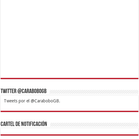
Twitter @CaraboboGB
Tweets por el @CaraboboGB.
1xbet
https://mvbcasino.com/
Betturkey
Betist
Kralbet
Supertotobet
Tipobet
Matadorbet
Mariobet
Cartel de Notificación