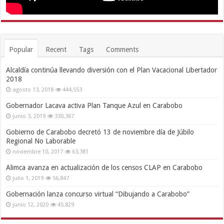
Popular
Recent
Tags
Comments
Alcaldía continúa llevando diversión con el Plan Vacacional Libertador
2018
agosto 13, 2018
444,553
Gobernador Lacava activa Plan Tanque Azul en Carabobo
junio 3, 2019
330,367
Gobierno de Carabobo decretó 13 de noviembre día de Júbilo
Regional No Laborable
noviembre 10, 2017
63,381
Alimca avanza en actualización de los censos CLAP en Carabobo
julio 1, 2019
56,847
Gobernación lanza concurso virtual “Dibujando a Carabobo”
junio 12, 2020
45,829