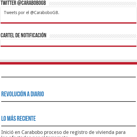
Twitter @CaraboboGB
Tweets por el @CaraboboGB.
1xbet
https://mvbcasino.com/
Betturkey
Betist
Kralbet
Supertotobet
Tipobet
Matadorbet
Mariobet
Cartel de Notificación
Revolución a Diario
Lo Más Reciente
Inició en Carabobo proceso de registro de vivienda para