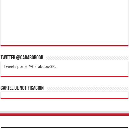
Twitter @CaraboboGB
Tweets por el @CaraboboGB.
1xbet
https://mvbcasino.com/
Betturkey
Betist
Kralbet
Supertotobet
Tipobet
Matadorbet
Mariobet
Cartel de Notificación