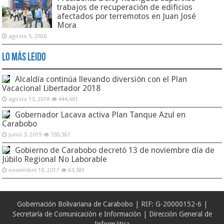
trabajos de recuperación de edificios
afectados por terremotos en Juan José
Mora
agosto 5, 2026
Lo Más Leido
Alcaldía continúa llevando diversión con el Plan
Vacacional Libertador 2018
agosto 13, 2018
444,601
Gobernador Lacava activa Plan Tanque Azul en
Carabobo
junio 3, 2019
330,367
Gobierno de Carabobo decretó 13 de noviembre día de
Júbilo Regional No Laborable
noviembre 10, 2017
63,381
Gobernación Bolivariana de Carabobo | RIF: G-20000152-6 |
Secretaría de Comunicación e Información | Dirección General de