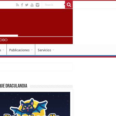
o
Publicaciones
Servicios
que Draculandia