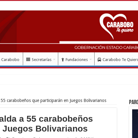
e Carabobo
Secretarías
Fundaciones
Carabobo Te Quier
icina de Defensa Púb
 55 carabobeños que participarán en Juegos Bolivarianos
Par
alda a 55 carabobeños
n Juegos Bolivarianos