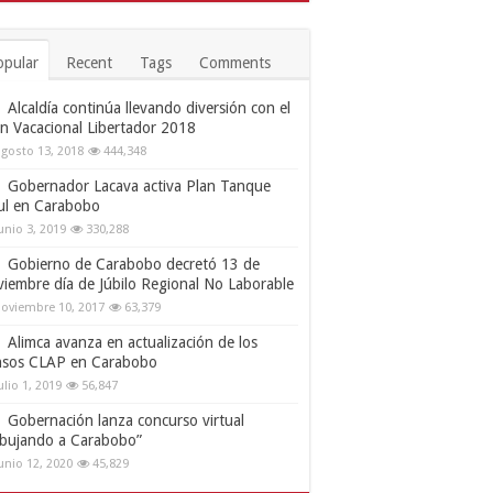
opular
Recent
Tags
Comments
Alcaldía continúa llevando diversión con el
an Vacacional Libertador 2018
gosto 13, 2018
444,348
Gobernador Lacava activa Plan Tanque
ul en Carabobo
unio 3, 2019
330,288
Gobierno de Carabobo decretó 13 de
viembre día de Júbilo Regional No Laborable
oviembre 10, 2017
63,379
Alimca avanza en actualización de los
nsos CLAP en Carabobo
ulio 1, 2019
56,847
Gobernación lanza concurso virtual
ibujando a Carabobo”
unio 12, 2020
45,829