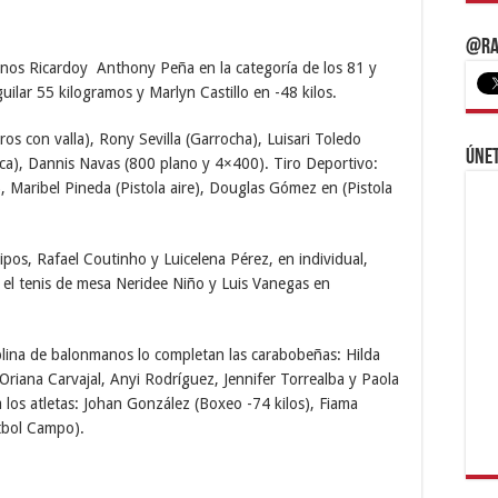
@Ra
anos Ricardoy Anthony Peña en la categoría de los 81 y
ilar 55 kilogramos y Marlyn Castillo en -48 kilos.
s con valla), Rony Sevilla (Garrocha), Luisari Toledo
Únet
ica), Dannis Navas (800 plano y 4×400). Tiro Deportivo:
, Maribel Pineda (Pistola aire), Douglas Gómez en (Pistola
pos, Rafael Coutinho y Luicelena Pérez, en individual,
 el tenis de mesa Neridee Niño y Luis Vanegas en
ciplina de balonmanos lo completan las carabobeñas: Hilda
Oriana Carvajal, Anyi Rodríguez, Jennifer Torrealba y Paola
los atletas: Johan González (Boxeo -74 kilos), Fiama
útbol Campo).