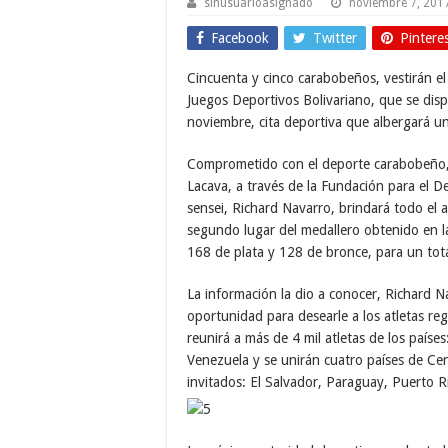
sinusuarioasignado
noviembre 7, 201
Facebook
Twitter
Pintere
Cincuenta y cinco carabobeños, vestirán el
Juegos Deportivos Bolivariano, que se dis
noviembre, cita deportiva que albergará un
Comprometido con el deporte carabobeño, 
Lacava, a través de la Fundación para el D
sensei, Richard Navarro, brindará todo el a
segundo lugar del medallero obtenido en l
168 de plata y 128 de bronce, para un tot
La información la dio a conocer, Richard 
oportunidad para desearle a los atletas reg
reunirá a más de 4 mil atletas de los paíse
Venezuela y se unirán cuatro países de Cen
invitados: El Salvador, Paraguay, Puerto 