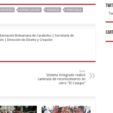
Twi
DEPORTES
RAFAEL LACAVA
VALENCIA
VENEZUELA
Tw
1x
ht
Cart
obernación Bolivariana de Carabobo | Secretaría de
ón | Dirección de Diseño y Creación
Next
Sistema Integrado realizó
caminata de reconocimiento en
cerro “El Casupo”