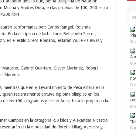
 Carabobo detalló que, por la disciplina de Natación
son Molina y Andrés Dora, en las pruebas de 100, 200 estilo
4×200 libre.
P
s estarán conformadas por: Carlos Rangel, Rolando
o. En la disciplina de lucha libre: Betsabeth Sarcos,
Pl
z y en el estilo Greco Romano, estarán Wuileixis Rivas y
a
Az
j
r Marcano, Gabriel Quintero, Clever Martínez, Robert
tor Moreno.
no
n
z, mientras que en el Levantamiento de Pesa estará en la
a, quien recientemente obtuvo diploma olímpico en los
ce
 de los +90 kilogramos y Jeison Arias, hará lo propio en la
j
rimer Campos en la categoría -50 kilos y Alexander Nicastro
“D
esentarán en la modalidad de florete: Hilary Avelleira y
j