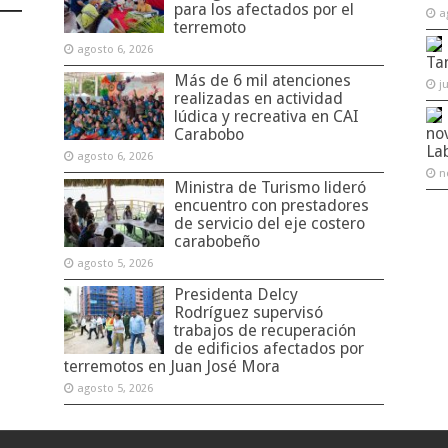
para los afectados por el
a
terremoto
agosto 6, 2026
Ta
Más de 6 mil atenciones
j
realizadas en actividad
lúdica y recreativa en CAI
no
Carabobo
La
agosto 6, 2026
n
Ministra de Turismo lideró
encuentro con prestadores
de servicio del eje costero
carabobeño
agosto 5, 2026
Presidenta Delcy
Rodríguez supervisó
trabajos de recuperación
de edificios afectados por
terremotos en Juan José Mora
agosto 5, 2026