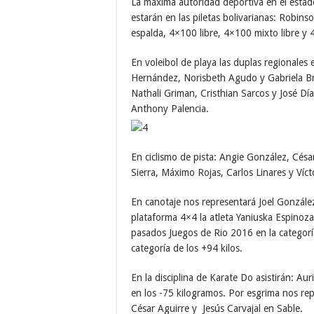
La máxima autoridad deportiva en el estado
estarán en las piletas bolivarianas: Robin
espalda, 4×100 libre, 4×100 mixto libre y 
En voleibol de playa las duplas regionale
Hernández, Norisbeth Agudo y Gabriela Brit
Nathali Griman, Cristhian Sarcos y José Día
Anthony Palencia.
En ciclismo de pista: Angie González, Césa
Sierra, Máximo Rojas, Carlos Linares y Víc
En canotaje nos representará Joel Gonzále
plataforma 4×4 la atleta Yaniuska Espinoz
pasados Juegos de Rio 2016 en la categoría
categoría de los +94 kilos.
En la disciplina de Karate Do asistirán: Au
en los -75 kilogramos. Por esgrima nos repr
César Aguirre y Jesús Carvajal en Sable.