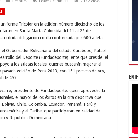
7
Deportes
Leave a comment
2,162 Views
st
 uniforme Tricolor en la edición número dieciocho de los
putarán en Santa Marta Colombia del 11 al 25 de
a nutrida delegación criolla conformada por 600 atletas.
el Gobernador Bolivariano del estado Carabobo, Rafael
esarrollo del Deporte (Fundadeporte), ente que preside, el
poyo a los atletas locales, quienes buscarán mejorar el
a pasada edición de Perú 2013, con 161 preseas de oro,
Entr
al de 457.
Navarro, presidente de Fundadeporte, quien aprovechó la
ionales, el mayor de los éxitos en la cita deportiva que
s: Bolivia, Chile, Colombia, Ecuador, Panamá, Perú y
troamérica y el Caribe, que participarán en calidad de
Rico y República Dominicana.