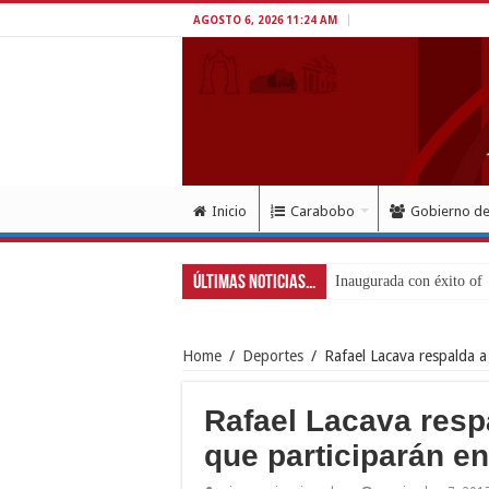
AGOSTO 6, 2026 11:24 AM
Inicio
Carabobo
Gobierno d
Últimas Noticias...
Inaugurada con éxito of
Home
/
Deportes
/
Rafael Lacava respalda a
Rafael Lacava resp
que participarán e