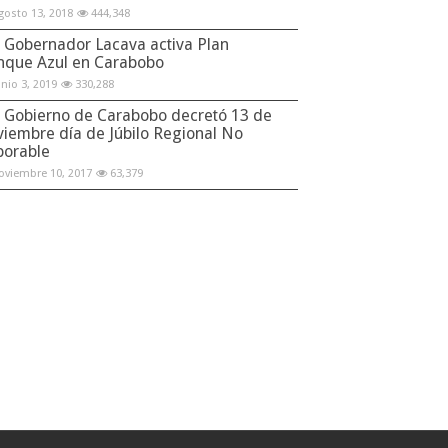
gosto 13, 2018
444,348
Gobernador Lacava activa Plan
nque Azul en Carabobo
unio 3, 2019
330,288
Gobierno de Carabobo decretó 13 de
viembre día de Júbilo Regional No
borable
oviembre 10, 2017
63,379