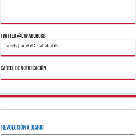
Twitter @CaraboboGB
Tweets por el @CaraboboGB.
1xbet
https://mvbcasino.com/
Betturkey
Betist
Kralbet
Supertotobet
Tipobet
Matadorbet
Mariobet
Cartel de Notificación
Revolución a Diario