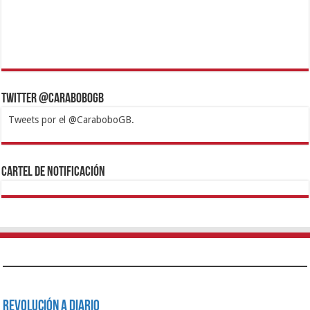
Twitter @CaraboboGB
Tweets por el @CaraboboGB.
1xbet
https://mvbcasino.com/
Betturkey
Betist
Kralbet
Supertotobet
Tipobet
Matadorbet
Mariobet
Cartel de Notificación
Revolución a Diario