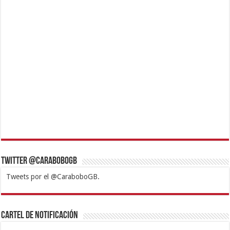
Twitter @CaraboboGB
Tweets por el @CaraboboGB.
1xbet
https://mvbcasino.com/
Betturkey
Betist
Kralbet
Supertotobet
Tipobet
Matadorbet
Mariobet
Cartel de Notificación