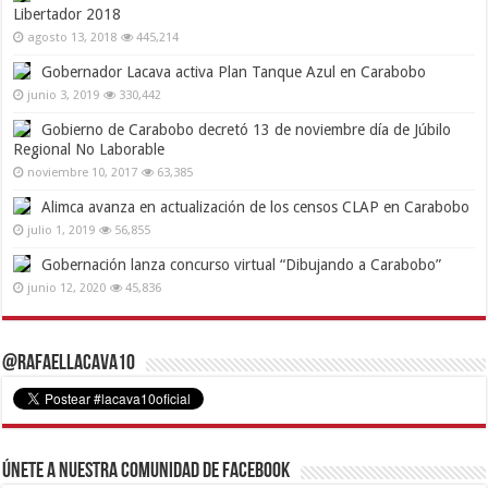
Libertador 2018
agosto 13, 2018
445,214
Gobernador Lacava activa Plan Tanque Azul en Carabobo
junio 3, 2019
330,442
Gobierno de Carabobo decretó 13 de noviembre día de Júbilo
Regional No Laborable
noviembre 10, 2017
63,385
Alimca avanza en actualización de los censos CLAP en Carabobo
julio 1, 2019
56,855
Gobernación lanza concurso virtual “Dibujando a Carabobo”
junio 12, 2020
45,836
@RafaelLacava10
Únete a nuestra comunidad de Facebook