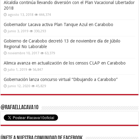
Alcaldía continúa llevando diversión con el Plan Vacacional Libertador
2018
agosto 13, 2018
444,374
Gobernador Lacava activa Plan Tanque Azul en Carabobo
junio 3, 2019
330,293
Gobierno de Carabobo decretó 13 de noviembre día de Júbilo
Regional No Laborable
noviembre 10, 2017
63,379
Alimca avanza en actualización de los censos CLAP en Carabobo
julio 1, 2019
56,847
Gobernación lanza concurso virtual “Dibujando a Carabobo”
junio 12, 2020
45,829
@RafaelLacava10
Únete a nuestra comunidad de Facebook