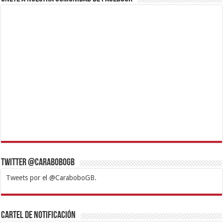
Twitter @CaraboboGB
Tweets por el @CaraboboGB.
1xbet
https://mvbcasino.com/
Betturkey
Betist
Kralbet
Supertotobet
Tipobet
Matadorbet
Mariobet
Cartel de Notificación