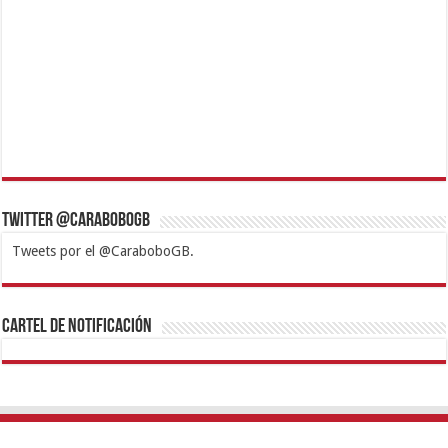
Twitter @CaraboboGB
Tweets por el @CaraboboGB.
1xbet
https://mvbcasino.com/
Betturkey
Betist
Kralbet
Supertotobet
Tipobet
Matadorbet
Mariobet
Cartel de Notificación