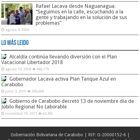
Rafael Lacava desde Naguanagua:
“Seguimos en la calle, escuchando a la
gente y trabajando en la solución de sus
problemas”
agosto 9, 2026
Lo Más Leido
Alcaldía continúa llevando diversión con el Plan
Vacacional Libertador 2018
agosto 13, 2018
446,179
Gobernador Lacava activa Plan Tanque Azul en
Carabobo
junio 3, 2019
330,609
Gobierno de Carabobo decretó 13 de noviembre día de
Júbilo Regional No Laborable
noviembre 10, 2017
63,392
Gobernación Bolivariana de Carabobo | RIF: G-20000152-6 |