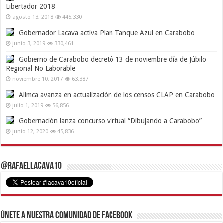
Libertador 2018
agosto 13, 2018
445,330
Gobernador Lacava activa Plan Tanque Azul en Carabobo
junio 3, 2019
330,461
Gobierno de Carabobo decretó 13 de noviembre día de Júbilo
Regional No Laborable
noviembre 10, 2017
63,387
Alimca avanza en actualización de los censos CLAP en Carabobo
julio 1, 2019
56,856
Gobernación lanza concurso virtual “Dibujando a Carabobo”
junio 12, 2020
45,836
@RafaelLacava10
Únete a nuestra comunidad de Facebook