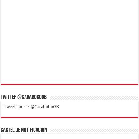
Twitter @CaraboboGB
Tweets por el @CaraboboGB.
1xbet
https://mvbcasino.com/
Betturkey
Betist
Kralbet
Supertotobet
Tipobet
Matadorbet
Mariobet
Cartel de Notificación