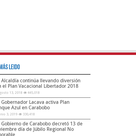
Más Leido
Alcaldía continúa llevando diversión
n el Plan Vacacional Libertador 2018
gosto 13, 2018
445,018
Gobernador Lacava activa Plan
nque Azul en Carabobo
unio 3, 2019
330,418
Gobierno de Carabobo decretó 13 de
viembre día de Júbilo Regional No
borable