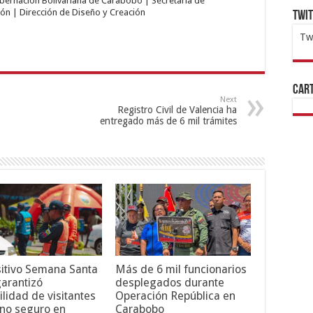
obernación Bolivariana de Carabobo | Secretaría de
ón | Dirección de Diseño y Creación
Twi
Tw
1x
ht
Cart
Next
Registro Civil de Valencia ha
entregado más de 6 mil trámites
itivo Semana Santa
Más de 6 mil funcionarios
arantizó
desplegados durante
ilidad de visitantes
Operación República en
rno seguro en
Carabobo