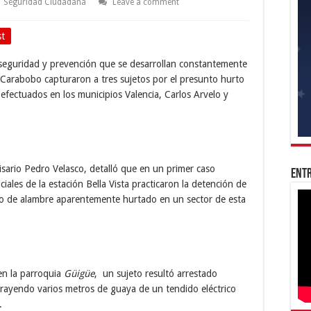
Seguridad Ciudadana
Leave a comment
st
 seguridad y prevención que se desarrollan constantemente
e Carabobo capturaron a tres sujetos por el presunto hurto
 efectuados en los municipios Valencia, Carlos Arvelo y
isario Pedro Velasco, detalló que en un primer caso
Entr
iales de la estación Bella Vista practicaron la detención de
llo de alambre aparentemente hurtado en un sector de esta
en la parroquia
Güigüe
, un sujeto resultó arrestado
ayendo varios metros de guaya de un tendido eléctrico
.