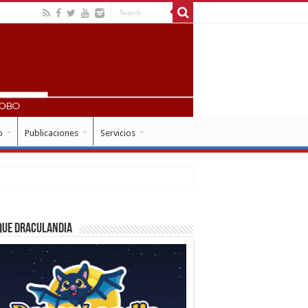
o
Publicaciones
Servicios
que Draculandia