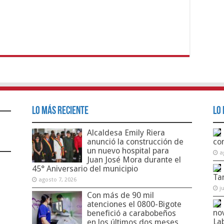
Lo Más Reciente
Lo 
Alcaldesa Emily Riera
anunció la construcción de
co
un nuevo hospital para
a
Juan José Mora durante el
45° Aniversario del municipio
Ta
agosto 7, 2026
j
Con más de 90 mil
atenciones el 0800-Bigote
no
benefició a carabobeños
La
en los últimos dos meses