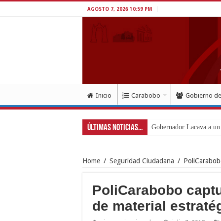
AGOSTO 7, 2026 10:59 PM
Inicio
Carabobo
Gobierno d
Últimas Noticias...
Gobernador Lacava a un m
Home
/
Seguridad Ciudadana
/
PoliCarabobo
PoliCarabobo captur
de material estraté