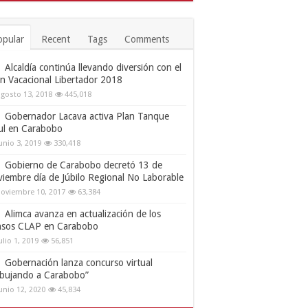
opular
Recent
Tags
Comments
Alcaldía continúa llevando diversión con el
an Vacacional Libertador 2018
gosto 13, 2018
445,018
Gobernador Lacava activa Plan Tanque
ul en Carabobo
unio 3, 2019
330,418
Gobierno de Carabobo decretó 13 de
viembre día de Júbilo Regional No Laborable
oviembre 10, 2017
63,384
Alimca avanza en actualización de los
nsos CLAP en Carabobo
ulio 1, 2019
56,851
Gobernación lanza concurso virtual
ibujando a Carabobo”
unio 12, 2020
45,834