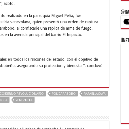
”, acotó.
@Ra
nto realizado en la parroquia Miguel Peña, fue
usticia venezolana, quien presentó una orden de captura
rabobo, al confiscarle una réplica de arma de fuego,
s en la avenida principal del barrio El Impacto.
Únet
ales en todos los rincones del estado, con el objetivo de
rabobeño, asegurando su protección y bienestar”, concluyó
GOBIERNO REVOLUCIONARIO
POLICARABOBO
RAFAELLACAVA
ENCIA
VENEZUELA