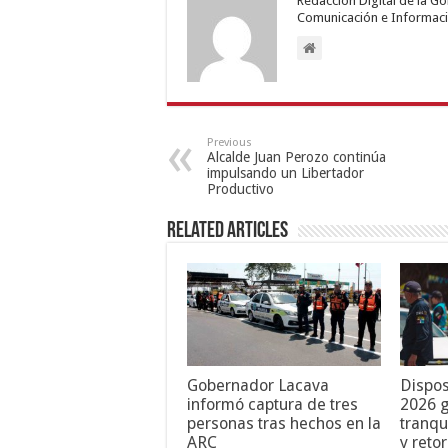
Redacción Digital de la G
Comunicación e Informaci
Previous
Alcalde Juan Perozo continúa
impulsando un Libertador
Productivo
Related Articles
Gobernador Lacava
Dispos
informó captura de tres
2026 g
personas tras hechos en la
tranqu
ARC
y reto