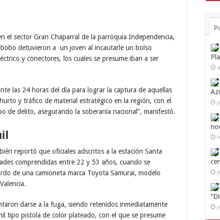
P
en el sector Gran Chaparral de la parroquia Independencia,
bobo detuvieron a un joven al incautarle un bolso
Pl
éctrico y conectores, los cuales se presume iban a ser
a
e las 24 horas del día para lograr la captura de aquellas
Az
rto y tráfico de material estratégico en la región, con el
j
o de delito, asegurando la soberanía nacional”, manifestó.
no
il
n
én reportó que oficiales adscritos a la estación Santa
ce
dades comprendidas entre 22 y 53 años, cuando se
j
bordo de una camioneta marca Toyota Samurai, modelo
Valencia.
“D
tentaron darse a la fuga, siendo retenidos inmediatamente
j
il tipo pistola de color plateado, con el que se presume