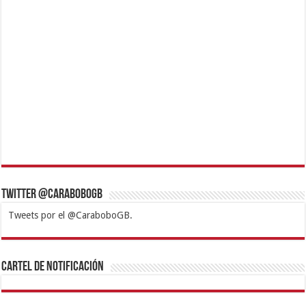
Twitter @CaraboboGB
Tweets por el @CaraboboGB.
1xbet
https://mvbcasino.com/
Betturkey
Betist
Kralbet
Supertotobet
Tipobet
Matadorbet
Mariobet
Cartel de Notificación