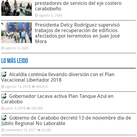
prestadores de servicio del eje costero
carabobeño
agosto 5, 2026
Presidenta Delcy Rodríguez supervisó
trabajos de recuperación de edificios
afectados por terremotos en Juan José
Mora
agosto 5, 2026
Lo Más Leido
Alcaldía continúa llevando diversión con el Plan
Vacacional Libertador 2018
agosto 13, 2018
444,612
Gobernador Lacava activa Plan Tanque Azul en
Carabobo
junio 3, 2019
330,369
Gobierno de Carabobo decretó 13 de noviembre día de
Júbilo Regional No Laborable
noviembre 10, 2017
63,381