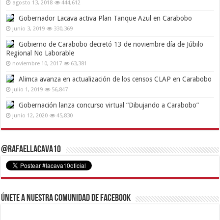
agosto 13, 2018
444,612
Gobernador Lacava activa Plan Tanque Azul en Carabobo
junio 3, 2019
330,369
Gobierno de Carabobo decretó 13 de noviembre día de Júbilo
Regional No Laborable
noviembre 10, 2017
63,381
Alimca avanza en actualización de los censos CLAP en Carabobo
julio 1, 2019
56,847
Gobernación lanza concurso virtual “Dibujando a Carabobo”
junio 12, 2020
45,830
@RafaelLacava10
Únete a nuestra comunidad de Facebook