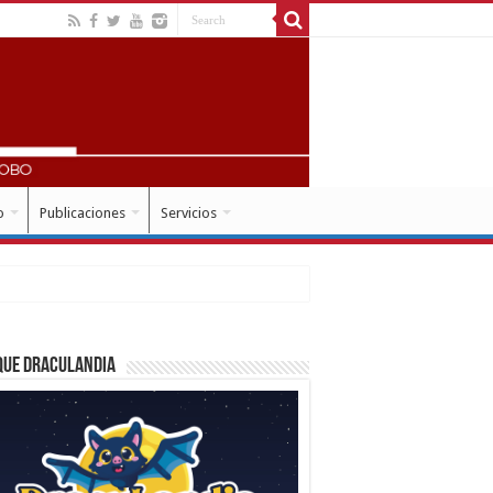
o
Publicaciones
Servicios
que Draculandia