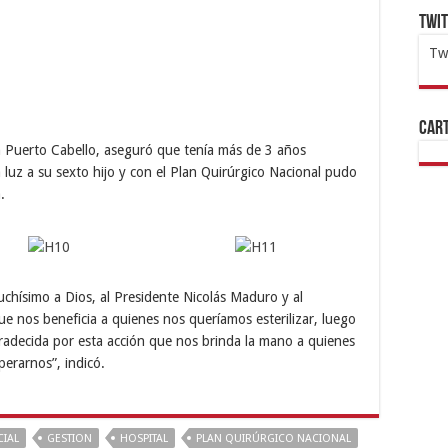
Twi
Tw
1x
ht
Cart
en Puerto Cabello, aseguró que tenía más de 3 años
a luz a su sexto hijo y con el Plan Quirúrgico Nacional pudo
.
hísimo a Dios, al Presidente Nicolás Maduro y al
e nos beneficia a quienes nos queríamos esterilizar, luego
Agradecida por esta acción que nos brinda la mano a quienes
perarnos”, indicó.
IAL
GESTION
HOSPITAL
PLAN QUIRÚRGICO NACIONAL