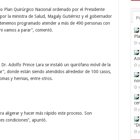
oso Plan Quirúrgico Nacional ordenado por el Presidente
 por la ministra de Salud, Magaly Gutiérrez y el gobernador
P
cual tenemos programado atender a más de 490 personas con
ni vamos a parar”, comentó.
Pl
a
Az
 Dr. Adolfo Prince Lara se instaló un quirófano móvil de la
j
r”, donde están siendo atendidos alrededor de 100 casos,
ipomas y hernias, entre otros.
no
n
ce
j
ra aligerar y hacer más rápido este proceso. Son
tes condiciones”, apuntó.
“D
j