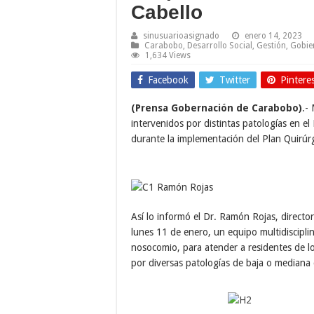
Cabello
sinusuarioasignado
enero 14, 2023
Carabobo
,
Desarrollo Social
,
Gestión
,
Gobie
1,634 Views
Facebook
Twitter
Pintere
(Prensa Gobernación de Carabobo)
.-
intervenidos por distintas patologías en el
durante la implementación del Plan Quirúr
Así lo informó el Dr. Ramón Rojas, directo
lunes 11 de enero, un equipo multidisciplin
nosocomio, para atender a residentes de l
por diversas patologías de baja o mediana