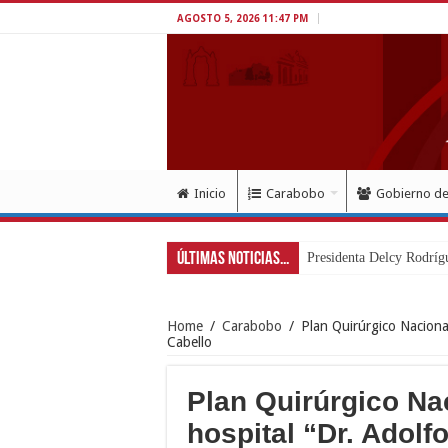
AGOSTO 5, 2026 11:47 PM
Inicio
Carabobo
Gobierno d
Últimas Noticias...
Presidenta Delcy Rodrígu
Home
/
Carabobo
/
Plan Quirúrgico Naciona
Cabello
Plan Quirúrgico Na
hospital “Dr. Adolf