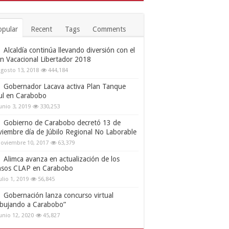
opular
Recent
Tags
Comments
Alcaldía continúa llevando diversión con el
an Vacacional Libertador 2018
gosto 13, 2018
444,184
Gobernador Lacava activa Plan Tanque
ul en Carabobo
unio 3, 2019
330,253
Gobierno de Carabobo decretó 13 de
viembre día de Júbilo Regional No Laborable
oviembre 10, 2017
63,379
Alimca avanza en actualización de los
nsos CLAP en Carabobo
ulio 1, 2019
56,845
Gobernación lanza concurso virtual
ibujando a Carabobo”
unio 12, 2020
45,827