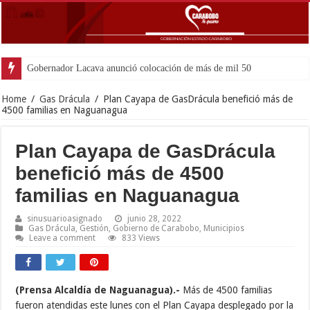
Gobernador Lacava anunció colocación de más de mil 500 toneladas de asf
Home
/
Gas Drácula
/
Plan Cayapa de GasDrácula benefició más de
4500 familias en Naguanagua
Plan Cayapa de GasDrácula
benefició más de 4500
familias en Naguanagua
sinusuarioasignado
junio 28, 2022
Gas Drácula
,
Gestión
,
Gobierno de Carabobo
,
Municipios
Leave a comment
833 Views
(Prensa Alcaldía de Naguanagua).-
Más de 4500 familias
fueron atendidas este lunes con el Plan Cayapa desplegado por la