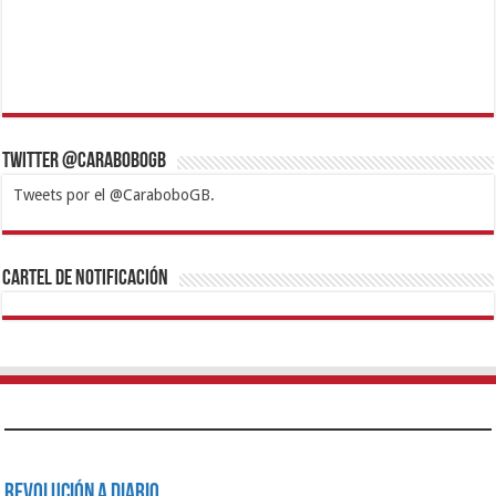
Twitter @CaraboboGB
Tweets por el @CaraboboGB.
1xbet
https://mvbcasino.com/
Betturkey
Betist
Kralbet
Supertotobet
Tipobet
Matadorbet
Mariobet
Cartel de Notificación
Revolución a Diario