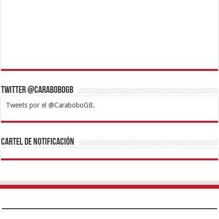
Twitter @CaraboboGB
Tweets por el @CaraboboGB.
1xbet
https://mvbcasino.com/
Betturkey
Betist
Kralbet
Supertotobet
Tipobet
Matadorbet
Mariobet
Cartel de Notificación