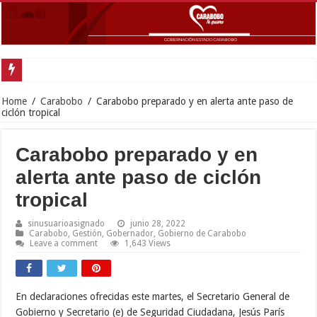
Gobernador Lacava anunció colocación de más de mil 500 toneladas de asfalt
Home
/
Carabobo
/
Carabobo preparado y en alerta ante paso de
ciclón tropical
Carabobo preparado y en
alerta ante paso de ciclón
tropical
sinusuarioasignado
junio 28, 2022
Carabobo
,
Gestión
,
Gobernador
,
Gobierno de Carabobo
Leave a comment
1,643 Views
En declaraciones ofrecidas este martes, el Secretario General de
Gobierno y Secretario (e) de Seguridad Ciudadana, Jesús París