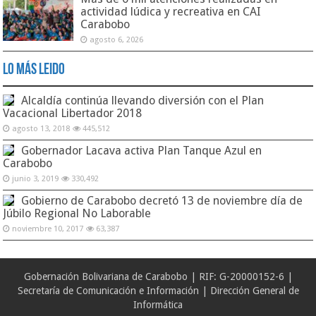
actividad lúdica y recreativa en CAI
Carabobo
agosto 6, 2026
Lo Más Leido
Alcaldía continúa llevando diversión con el Plan
Vacacional Libertador 2018
agosto 13, 2018
445,512
Gobernador Lacava activa Plan Tanque Azul en
Carabobo
junio 3, 2019
330,492
Gobierno de Carabobo decretó 13 de noviembre día de
Júbilo Regional No Laborable
noviembre 10, 2017
63,387
Gobernación Bolivariana de Carabobo | RIF: G-20000152-6 |
Secretaría de Comunicación e Información | Dirección General de
Informática