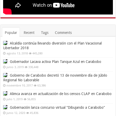
Popular
Recent
Tags
Comments
Alcaldía continúa llevando diversión con el Plan Vacacional
Libertador 2018
agosto 13, 2018
445,280
Gobernador Lacava activa Plan Tanque Azul en Carabobo
junio 3, 2019
330,448
Gobierno de Carabobo decretó 13 de noviembre día de Júbilo
Regional No Laborable
noviembre 10, 2017
63,386
Alimca avanza en actualización de los censos CLAP en Carabobo
julio 1, 2019
56,855
Gobernación lanza concurso virtual “Dibujando a Carabobo”
junio 12, 2020
45,836