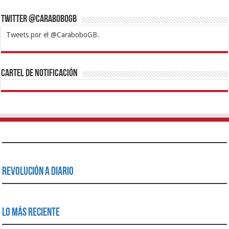
Twitter @CaraboboGB
Tweets por el @CaraboboGB.
1xbet
https://mvbcasino.com/
Betturkey
Betist
Kralbet
Supertotobet
Tipobet
Matadorbet
Mariobet
Cartel de Notificación
Revolución a Diario
Lo Más Reciente