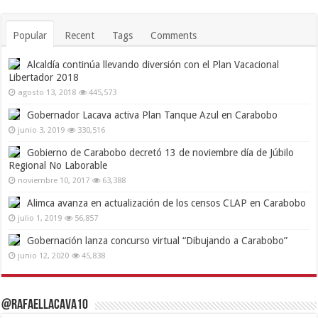
Popular
Recent
Tags
Comments
Alcaldía continúa llevando diversión con el Plan Vacacional
Libertador 2018
agosto 13, 2018
445,573
Gobernador Lacava activa Plan Tanque Azul en Carabobo
junio 3, 2019
330,516
Gobierno de Carabobo decretó 13 de noviembre día de Júbilo
Regional No Laborable
noviembre 10, 2017
63,388
Alimca avanza en actualización de los censos CLAP en Carabobo
julio 1, 2019
56,857
Gobernación lanza concurso virtual “Dibujando a Carabobo”
junio 12, 2020
45,838
@RafaelLacava10