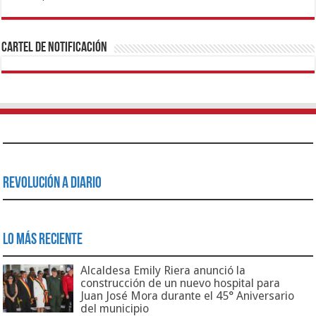
1xbet
https://mvbcasino.com/
Betturkey
Betist
Kralbet
Supertotobet
Tipobet
Matadorbet
Mariobet
Cartel de Notificación
Revolución a Diario
Lo Más Reciente
Alcaldesa Emily Riera anunció la
construcción de un nuevo hospital para
Juan José Mora durante el 45° Aniversario
del municipio